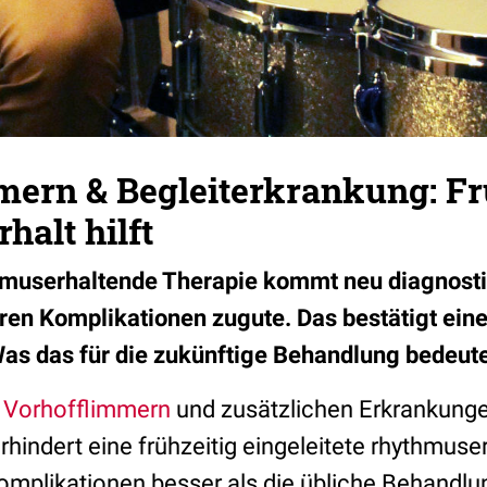
mern & Begleiterkrankung: F
alt hilft
hmuserhaltende Therapie kommt neu diagnosti
ren Komplikationen zugute. Das bestätigt eine
s das für die zukünftige Behandlung bedeutet, 
t
Vorhofflimmern
und zusätzlichen Erkrankunge
rhindert eine frühzeitig eingeleitete rhythmus
omplikationen besser als die übliche Behandlu