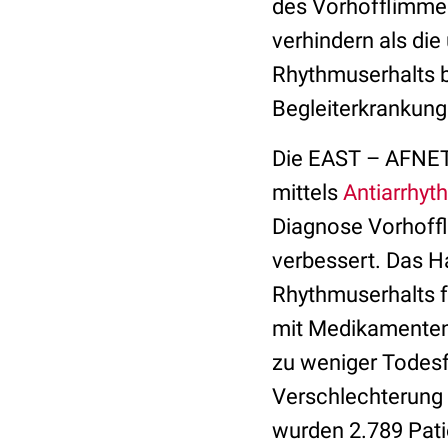
des Vorhofflimme
verhindern als die
Rhythmuserhalts b
Begleiterkrankung
Die EAST – AFNET 
mittels
Antiarrhyt
Diagnose Vorhoffl
verbessert. Das H
Rhythmuserhalts fü
mit Medikamenten 
zu weniger Todesf
Verschlechterung
wurden 2.789 Pati