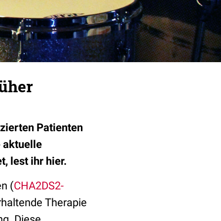
rüher
zierten Patienten
 aktuelle
lest ihr hier.
n (
CHA2DS2-
erhaltende Therapie
ng. Diese