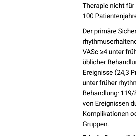
Therapie nicht für
100 Patientenjahr
Der primäre Siche
rhythmuserhaltend
VASc ≥4 unter frü
üblicher Behandlu
Ereignisse (24,3 
unter früher rhyth
Behandlung: 119/8
von Ereignissen d
Komplikationen od
Gruppen.