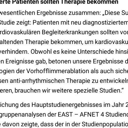
ierte Patienten sollten Therapie bekommen
die wesentlichen Ergebnisse zusammen: „Diese S
udie zeigt: Patienten mit neu diagnostiziert
kardiovaskulären Begleiterkrankungen sollten v
haltenden Therapie bekommen, um kardiovasku
erhindern. Obwohl es keine Unterschiede hinsi
n Ereignisse gab, betonen unsere Ergebnisse d
ogien der Vorhofflimmerablation als auch sic
n anti-arrhythmischen Therapie zu entwickel
ieren, brauchen wir weitere spezielle Studien.“
tlichung des Hauptstudienergebnisses im Jahr 
gruppenanalysen der EAST – AFNET 4 Studien
 davon zeigte, dass der in der Studienpopulatio