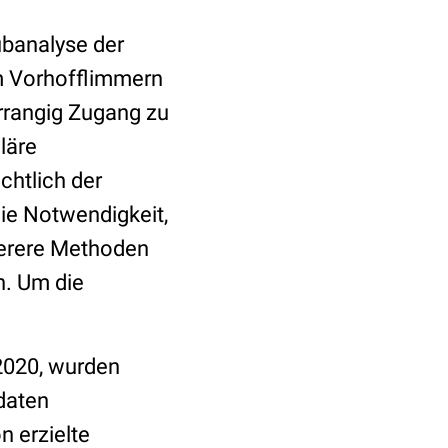
ubanalyse der
em Vorhofflimmern
orrangig Zugang zu
läre
chtlich der
ie Notwendigkeit,
herere Methoden
n. Um die
2020, wurden
daten
n erzielte