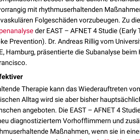
 vorrangig mit rhythmuserhaltenden Maßnahme
ovaskulären Folgeschäden vorzubeugen. Zu di
penanalyse
der EAST – AFNET 4 Studie (Early T
troke Prevention). Dr. Andreas Rillig vom Univers
, Hamburg, präsentierte die Subanalyse beim
rancisco.
fektiver
ltende Therapie kann das Wiederauftreten vo
nischen Alltag wird sie aber bisher hauptsächlic
schen angeboten. Die EAST – AFNET 4 Studie 
 neu diagnostiziertem Vorhofflimmern und zusä
thmuserhaltende Maßnahmen, wenn sie in ein