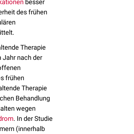
kationen
besser
erheit des frühen
ulären
ttelt.
altende Therapie
n Jahr nach der
offenen
es frühen
haltende Therapie
lichen Behandlung
alten wegen
drom
. In der Studie
mmern (innerhalb