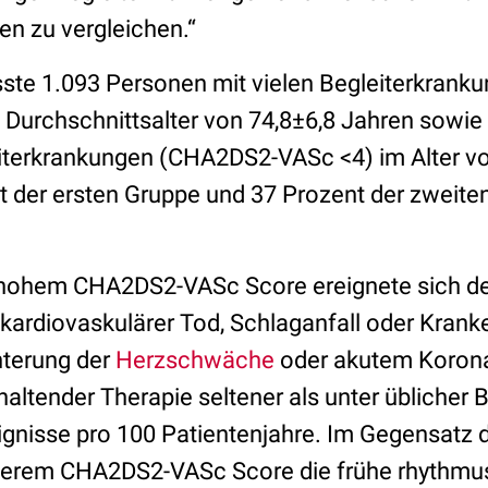
en zu vergleichen.“
ste 1.093 Personen mit vielen Begleiterkran
 Durchschnittsalter von 74,8±6,8 Jahren sowi
iterkrankungen (CHA2DS2-VASc <4) im Alter vo
t der ersten Gruppe und 37 Prozent der zweit
 hohem CHA2DS2-VASc Score ereignete sich de
kardiovaskulärer Tod, Schlaganfall oder Kran
terung der
Herzschwäche
oder akutem Korona
altender Therapie seltener als unter üblicher 
ignisse pro 100 Patientenjahre. Im Gegensatz d
igerem CHA2DS2-VASc Score die frühe rhythmu