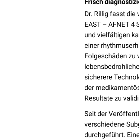
Frisch diagnostiz
Dr. Rillig fasst 
EAST – AFNET 4 St
und vielfältigen 
einer rhythmuser
Folgeschäden zu v
lebensbedrohliche
sicherere Technol
der medikamentöse
Resultate zu valid
Seit der Veröffen
verschiedene Sub
durchgeführt. Eine