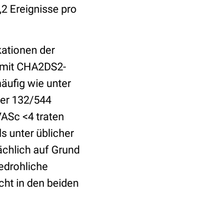
,2 Ereignisse pro
kationen der
n mit CHA2DS2-
äufig wie unter
ber 132/544
VASc <4 traten
s unter üblicher
chlich auf Grund
edrohliche
cht in den beiden