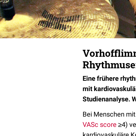
Vorhofflim
Rhythmuserh
Eine frühere rhyt
mit kardiovaskulä
Studienanalyse. Wa
Bei Menschen mi
VASc score
≥4) ve
kardiovaskuläre K