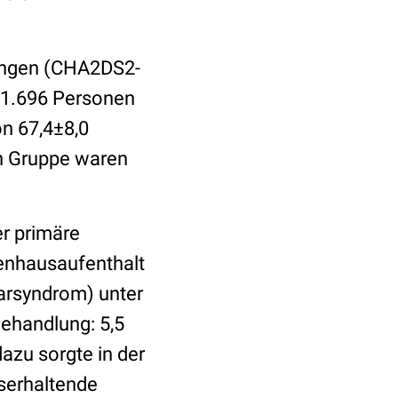
kungen (CHA2DS2-
e 1.696 Personen
n 67,4±8,0
en Gruppe waren
r primäre
kenhausaufenthalt
rsyndrom) unter
Behandlung: 5,5
azu sorgte in der
serhaltende