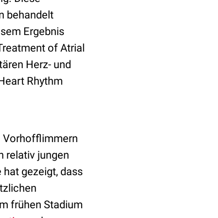
n behandelt
esem Ergebnis
reatment of Atrial
itären Herz- und
 Heart Rhythm
n Vorhofflimmern
h relativ jungen
hat gezeigt, dass
tzlichen
em frühen Stadium