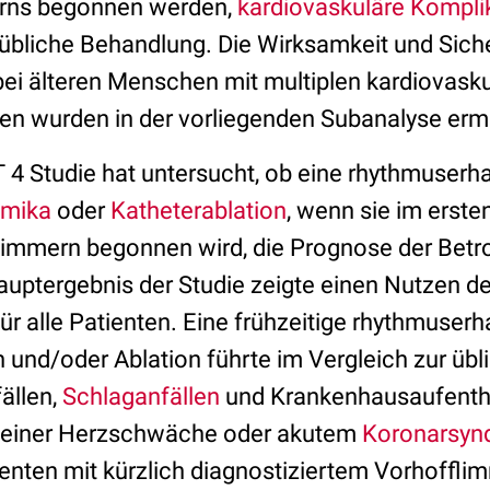
rns begonnen werden,
kardiovaskuläre Kompli
 übliche Behandlung. Die Wirksamkeit und Sich
ei älteren Menschen mit multiplen kardiovask
en wurden in der vorliegenden Subanalyse ermi
4 Studie hat untersucht, ob eine rhythmuserh
hmika
oder
Katheterablation
, wenn sie im erste
immern begonnen wird, die Prognose der Betr
auptergebnis der Studie zeigte einen Nutzen d
r alle Patienten. Eine frühzeitige rhythmuser
und/oder Ablation führte im Vergleich zur üb
ällen,
Schlaganfällen
und Krankenhausaufenth
 einer Herzschwäche oder akutem
Koronarsyn
enten mit kürzlich diagnostiziertem Vorhoffli