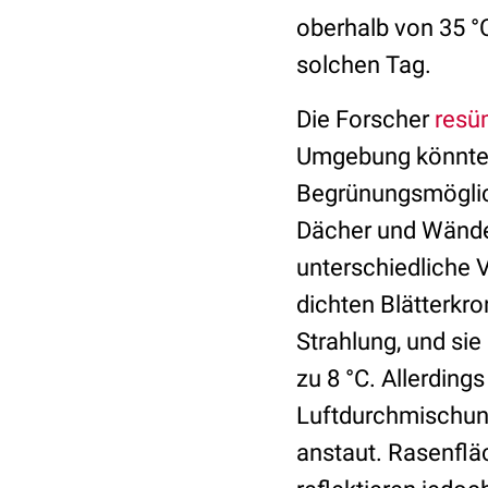
oberhalb von 35 °
solchen Tag.
Die Forscher
resü
Umgebung könnte 
Begrünungsmöglich
Dächer und Wände
unterschiedliche 
dichten Blätterkr
Strahlung, und si
zu 8 °C. Allerding
Luftdurchmischung
anstaut. Rasenflä