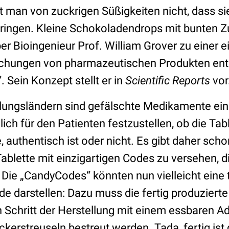
t man von zuckrigen Süßigkeiten nicht, dass s
ingen. Kleine Schokoladendrops mit bunten Z
ber Bioingenieur Prof. William Grover zu einer 
chungen von pharmazeutischen Produkten ent
 Sein Konzept stellt er in
Scientific Reports
vor
lungsländern sind gefälschte Medikamente ein 
ch für den Patienten festzustellen, ob die Tabl
authentisch ist oder nicht. Es gibt daher schon
ablette mit einzigartigen Codes zu versehen, di
 Die „CandyCodes“ könnten nun vielleicht eine 
e darstellen: Dazu muss die fertig produzierte
en Schritt der Herstellung mit einem essbaren 
kerstreuseln bestreut werden. Tada, fertig ist 