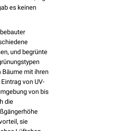
gab es keinen
n bebauter
schiedene
en, und begrünte
grünungstypen
n Bäume mit ihren
 Eintrag von UV-
 Umgebung von bis
h die
Fußgängerhöhe
rteil, sie