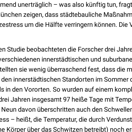
nd unerträglich – was also künftig tun, frag
München zeigen, dass städtebauliche Maßnah
estress um die Hälfte verringern können. Die
en Studie beobachteten die Forscher drei Jahre
erschiedenen innerstädtischen und suburbane
ellten sie wenig überraschend fest, dass die mi
 den innerstädtischen Standorten im Sommer d
als in den Vororten. So wurden auf einem komp
 drei Jahren insgesamt 97 heiße Tage mit Temp
. Neun davon überschritten auch den Schwelle
ess – heißt, die Temperatur, die durch Verdun
e Körper über das Schwitzen betreibt) noch err