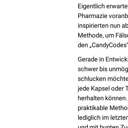
Eigentlich erwarte
Pharmazie voranbr
inspirierten nun a
Methode, um Fäls
den „CandyCodes“.
Gerade in Entwick
schwer bis unmögli
schlucken möchte, 
jede Kapsel oder T
herhalten können.
praktikable Method
lediglich im letzt
und mit bunten Zuc