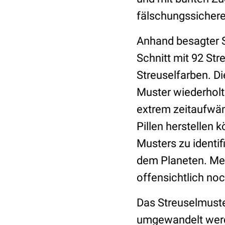
fälschungssicher
Anhand besagter S
Schnitt mit 92 Str
Streuselfarben. Di
Muster wiederholt 
extrem zeitaufwän
Pillen herstellen 
Musters zu identif
dem Planeten. Me
offensichtlich no
Das Streuselmuste
umgewandelt werde