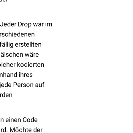
 Jeder Drop war im
verschiedenen
ällig erstellten
 fälschen wäre
lcher kodierten
anhand ihres
 jede Person auf
ürden
in einen Code
rd. Möchte der