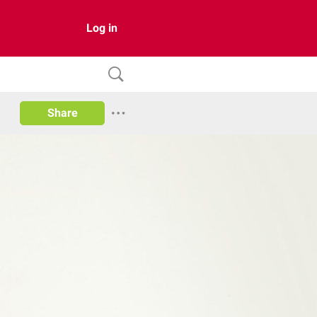
Log in
Share