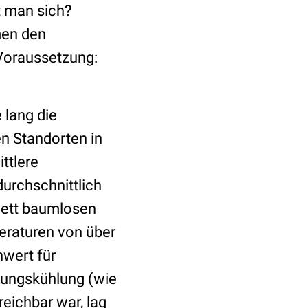
t man sich?
men den
 Voraussetzung:
 lang die
n Standorten in
ttlere
urchschnittlich
lett baumlosen
eraturen von über
nwert für
stungskühlung (wie
eichbar war, lag