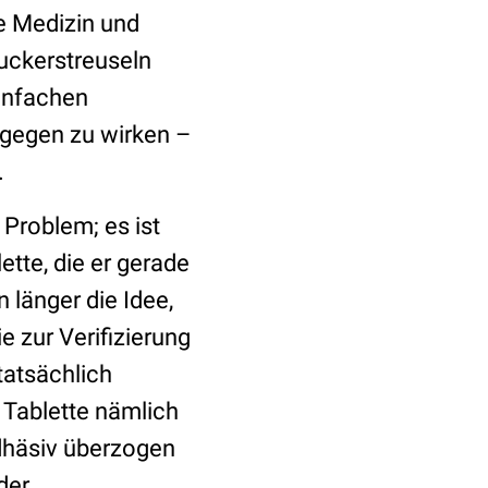
ie Medizin und
uckerstreuseln
einfachen
gegen zu wirken –
.
Problem; es ist
ette, die er gerade
 länger die Idee,
e zur Verifizierung
tatsächlich
 Tablette nämlich
Adhäsiv überzogen
der