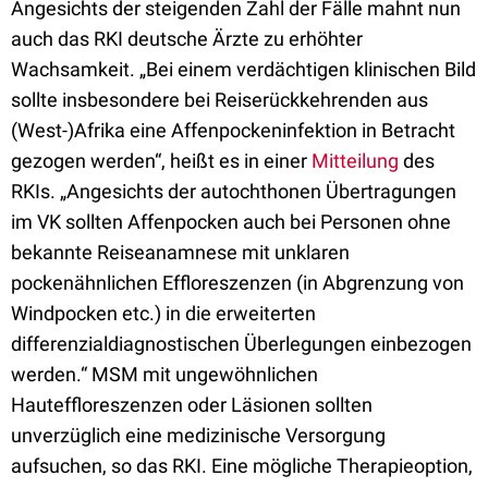
Angesichts der steigenden Zahl der Fälle mahnt nun
auch das RKI deutsche Ärzte zu erhöhter
Wachsamkeit. „
Bei einem verdächtigen klinischen Bild
sollte ins
besondere bei Reiserückkehrenden aus
(West-)
Afrika eine Affenpockeninfektion in Betracht
ge
zogen werden“, heißt es in einer
Mitteilung
des
RKIs. „Angesichts der autochthonen Über
tragungen
im VK sollten Affenpocken auch bei
Personen ohne
bekannte Reiseanamnese mit un
klaren
pockenähnlichen Effloreszenzen (in Ab
grenzung von
Windpocken etc.) in die erweiterten
differenzialdiagnostischen Überlegungen einbe
zogen
werden.“ MSM mit ungewöhnlichen
Haut
effloreszenzen oder Läsionen sollten
unverzüglich
eine medizinische Versorgung
aufsuchen, so das RKI.
Eine mögliche
Therapieoption,