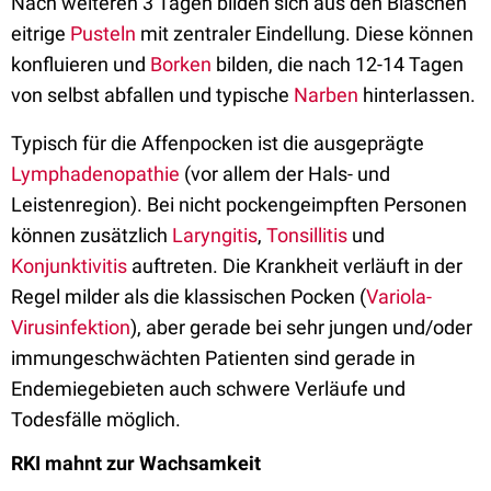
Nach weiteren 3 Tagen bilden sich aus den Bläschen
eitrige
Pusteln
mit zentraler Eindellung. Diese können
konfluieren und
Borken
bilden, die nach 12-14 Tagen
von selbst abfallen und typische
Narben
hinterlassen.
Typisch für die Affenpocken ist die ausgeprägte
Lymphadenopathie
(vor allem der Hals- und
Leistenregion). Bei nicht pockengeimpften Personen
können zusätzlich
Laryngitis
,
Tonsillitis
und
Konjunktivitis
auftreten.
Die Krankheit verläuft in der
Regel
milder als die
klassischen Pocken (
Variola-
Virusinfektion
), aber
gerade bei sehr jungen und/oder
immunge
schwächten Patienten sind gera
de in
Endemiegebieten auch schwere Verläufe und
Todesfälle möglich.
RKI mahnt zur Wachsamkeit