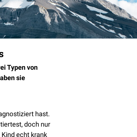
s
rei Typen von
haben sie
agnostiziert hast.
iertest, doch nur
s Kind echt krank