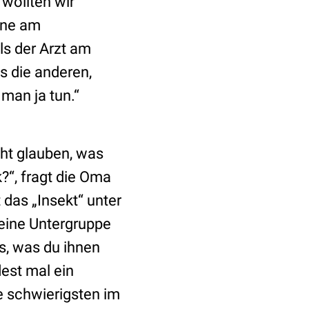
wollten wir
ine am
s der Arzt am
s die anderen,
man ja tun.“
cht glauben, was
k?“, fragt die Oma
das „Insekt“ unter
 eine Untergruppe
es, was du ihnen
est mal ein
e schwierigsten im