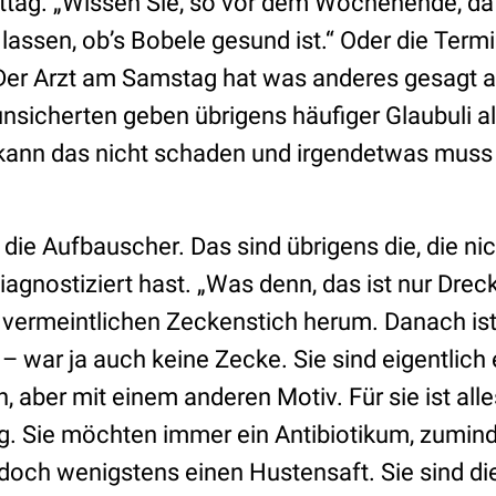
tag. „Wissen Sie, so vor dem Wochenende, da 
assen, ob’s Bobele gesund ist.“ Oder die Term
er Arzt am Samstag hat was anderes gesagt al
nsicherten geben übrigens häufiger Glaubuli al
 kann das nicht schaden und irgendetwas muss 
 die Aufbauscher. Das sind übrigens die, die ni
diagnostiziert hast. „Was denn, das ist nur Drec
 vermeintlichen Zeckenstich herum. Danach ist 
– war ja auch keine Zecke. Sie sind eigentlich
, aber mit einem anderen Motiv. Für sie ist all
ig. Sie möchten immer ein Antibiotikum, zumind
 doch wenigstens einen Hustensaft. Sie sind di