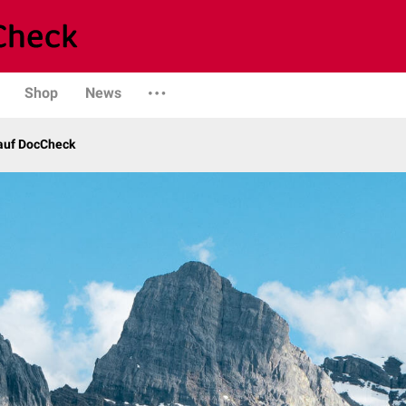
Shop
News
 auf DocCheck