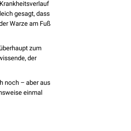
 Krankheitsverlauf
leich gesagt, dass
 der Warze am Fuß
 überhaupt zum
lwissende, der
ch noch – aber aus
msweise einmal