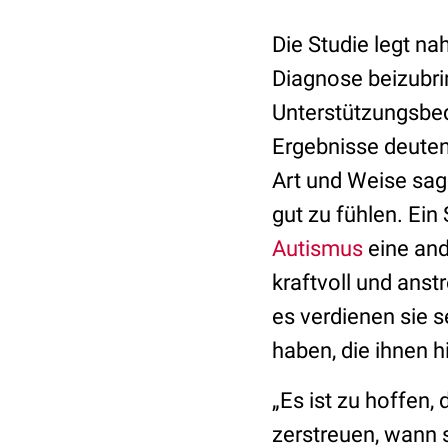
Die Studie legt na
Diagnose beizubri
Unterstützungsbed
Ergebnisse deuten 
Art und Weise sage
gut zu fühlen. Ei
Autismus
eine and
kraftvoll und ans
es verdienen sie se
haben, die ihnen hi
„Es ist zu hoffen,
zerstreuen, wann 