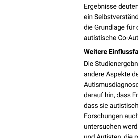
Ergebnisse deuten 
ein Selbstverstän
die Grundlage für 
autistische Co-Aut
Weitere Einflussf
Die Studienergebn
andere Aspekte de
Autismusdiagnose 
darauf hin, dass F
dass sie autistisc
Forschungen auch 
untersuchen werde
und Autisten, die 