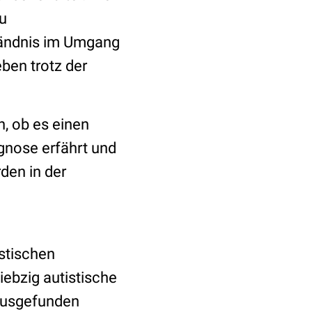
zu
tändnis im Umgang
eben trotz der
n, ob es einen
nose erfährt und
den in der
stischen
ebzig autistische
rausgefunden