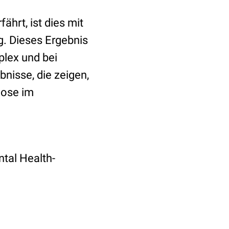
hrt, ist dies mit
g. Dieses Ergebnis
plex und bei
nisse, die zeigen,
nose im
tal Health-