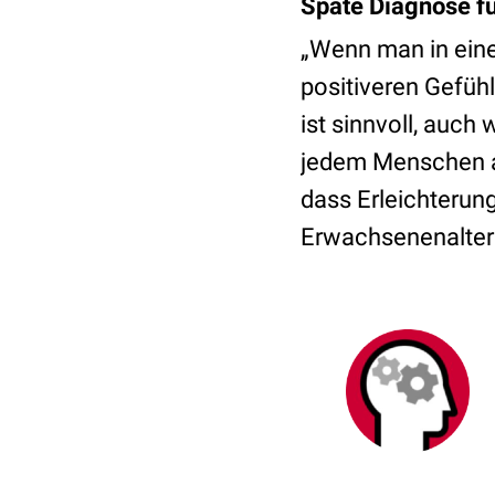
Späte Diagnose fü
„Wenn man in eine
positiveren Gefüh
ist sinnvoll, auc
jedem Menschen an
dass Erleichterun
Erwachsenenalter 