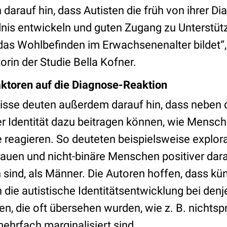
darauf hin, dass Autisten die früh von ihrer Di
dnis entwickeln und guten Zugang zu Unterstüt
das Wohlbefinden im Erwachsenenalter bildet“, 
orin der Studie Bella Kofner.
aktoren auf die Diagnose-Reaktion
isse deuten außerdem darauf hin, dass neben d
r Identität dazu beitragen können, wie Mensch
reagieren. So deuteten beispielsweise explor
rauen und nicht-binäre Menschen positiver dara
h sind, als Männer. Die Autoren hoffen, dass kün
die autistische Identitätsentwicklung bei denj
n, die oft übersehen wurden, wie z. B. nichts
mehrfach marginalisiert sind.