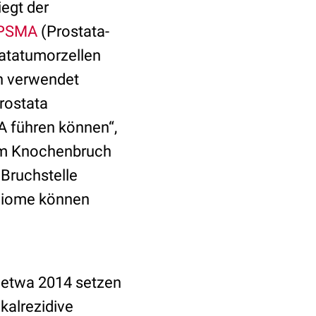
egt der
PSMA
(Prostata-
tatatumorzellen
en verwendet
rostata
 führen können“,
nem Knochenbruch
Bruchstelle
ngiome können
t etwa 2014 setzen
kalrezidive