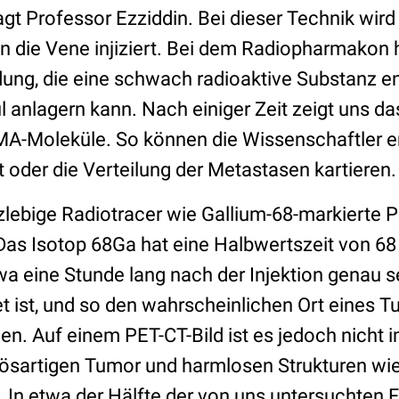
agt Professor Ezziddin. Bei dieser Technik wir
n die Vene injiziert. Bei dem Radiopharmakon 
ung, die eine schwach radioaktive Substanz ent
anlagern kann. Nach einiger Zeit zeigt uns das
MA-Moleküle. So können die Wissenschaftler e
 oder die Verteilung der Metastasen kartieren.
zlebige Radiotracer wie Gallium-68-markierte
Das Isotop 68Ga hat eine Halbwertszeit von 68
wa eine Stunde lang nach der Injektion genau 
et ist, und so den wahrscheinlichen Ort eines 
nen. Auf einem PET-CT-Bild ist es jedoch nicht 
ösartigen Tumor und harmlosen Strukturen 
„In etwa der Hälfte der von uns untersuchten F