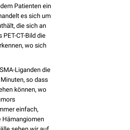
d dem Patienten ein
handelt es sich um
hält, die sich an
 PET-CT-Bild die
rkennen, wo sich
 PSMA-Liganden die
 Minuten, so dass
sehen können, wo
Tumors
immer einfach,
wie Hämangiomen
älle sehen wir auf