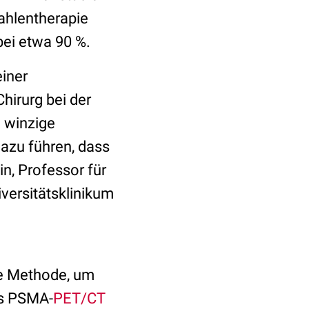
rahlentherapie
 bei etwa 90 %.
einer
hirurg bei der
 winzige
azu führen, dass
in, Professor für
versitätsklinikum
ge Methode, um
ls PSMA-
PET/CT