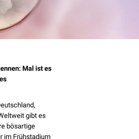
ennen: Mal ist es
ues
Deutschland,
Weltweit gibt es
re bösartige
er im Frühstadium