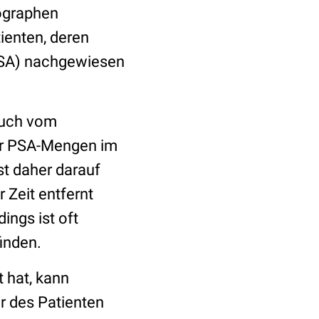
ographen
ienten, deren
SA) nachgewiesen
auch vom
er PSA-Mengen im
st daher darauf
 Zeit entfernt
ings ist oft
finden.
t hat, kann
r des Patienten