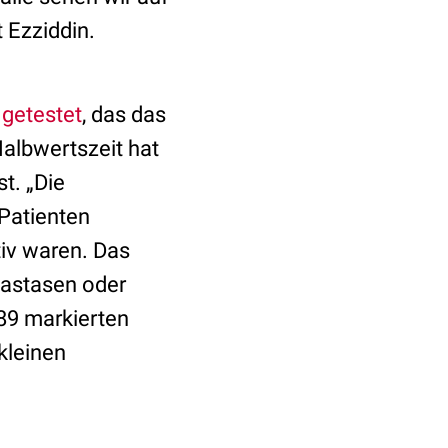
 Ezziddin.
getestet
, das das
Halbwertszeit hat
t. „Die
 Patienten
iv waren. Das
tastasen oder
89 markierten
kleinen