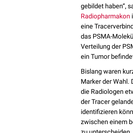
gebildet haben“, s
Radiopharmakon
i
eine Tracerverbind
das PSMA-Molekül 
Verteilung der PS
ein Tumor befindet
Bislang waren kur
Marker der Wahl. 
die Radiologen et
der Tracer geland
identifizieren kön
zwischen einem b
zu unterscheiden. 