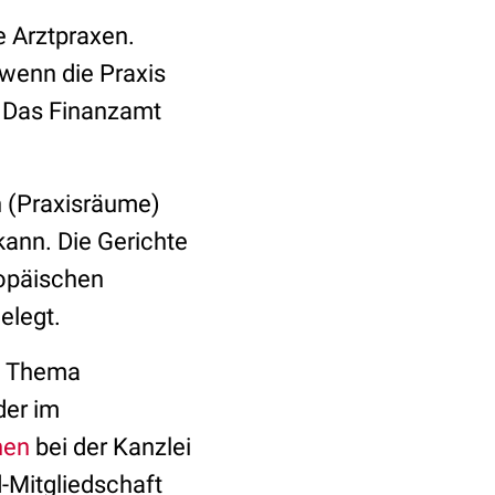
e Arztpraxen.
wenn die Praxis
. Das Finanzamt
en (Praxisräume)
kann. Die Gerichte
ropäischen
gelegt.
um Thema
der im
onen
bei der Kanzlei
d-Mitgliedschaft