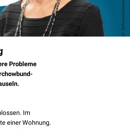
g
tere Probleme
Virchowbund-
auseln.
hlossen. Im
ete einer Wohnung.