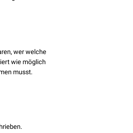
aren, wer welche
liert wie möglich
mmen musst.
hrieben.