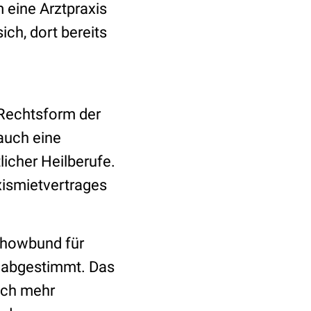
 eine Arztpraxis
ich, dort bereits
Rechtsform der
 auch eine
licher Heilberufe.
xismietvertrages
rchowbund für
is abgestimmt. Das
lich mehr