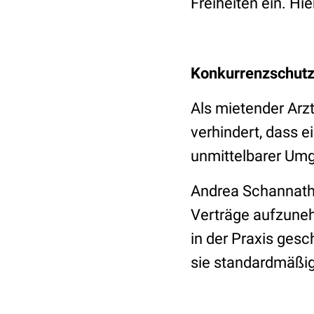
Freiheiten ein. Hie
Konkurrenzschut
Als mietender Arzt
verhindert, dass 
unmittelbarer Um
Andrea Schannath 
Verträge aufzuneh
in der Praxis ges
sie standardmäßig 