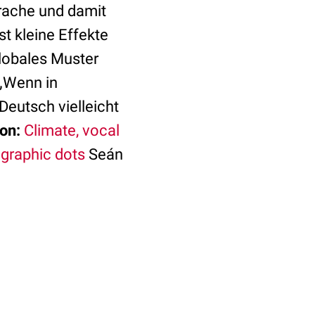
prache und damit
t kleine Effekte
globales Muster
 „Wenn in
eutsch vielleicht
ion:
Climate, vocal
ographic dots
Seán