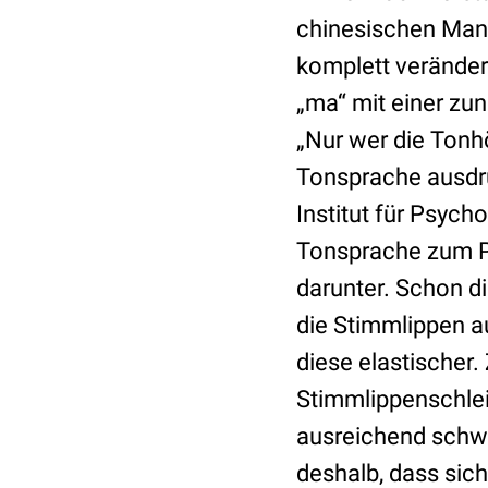
chinesischen Man
komplett veränder
„ma“ mit einer zu
„Nur wer die Tonhö
Tonsprache ausdrü
Institut für Psych
Tonsprache zum P
darunter. Schon 
die Stimmlippen au
diese elastischer
Stimmlippenschle
ausreichend schwi
deshalb, dass sic