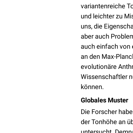
variantenreiche T
und leichter zu M
uns, die Eigensch
aber auch Problem
auch einfach von 
an den Max-Planck
evolutionäre Anthr
Wissenschaftler nu
können.
Globales Muster
Die Forscher hab
der Tonhöhe an üb
untersucht. Demn