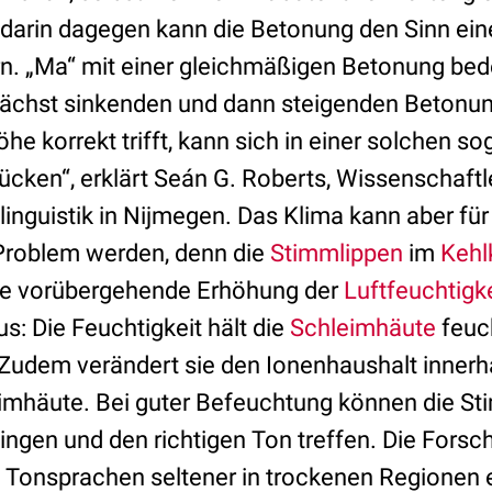
darin dagegen kann die Betonung den Sinn ei
n. „Ma“ mit einer gleichmäßigen Betonung bede
nächst sinkenden und dann steigenden Betonung
he korrekt trifft, kann sich in einer solchen s
cken“, erklärt Seán G. Roberts, Wissenschaft
olinguistik in Nijmegen. Das Klima kann aber für
roblem werden, denn die
Stimmlippen
im
Kehl
die vorübergehende Erhöhung der
Luftfeuchtigke
s: Die Feuchtigkeit hält die
Schleimhäute
feuc
. Zudem verändert sie den Ionenhaushalt innerh
imhäute. Bei guter Befeuchtung können die St
ngen und den richtigen Ton treffen. Die Forsc
h Tonsprachen seltener in trockenen Regionen 