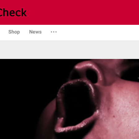
Shop
News