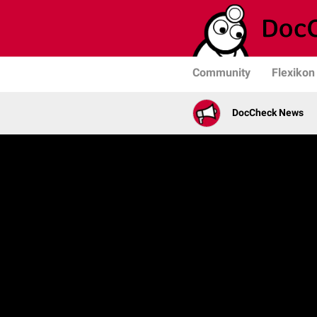
Community
Flexikon
DocCheck News