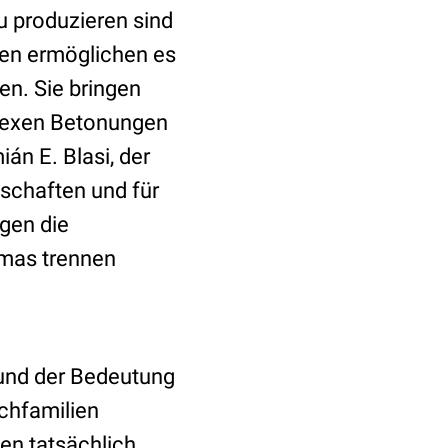
 produzieren sind
ken ermöglichen es
en. Sie bringen
plexen Betonungen
án E. Blasi, der
schaften und für
egen die
imas trennen
und der Bedeutung
chfamilien
n tatsächlich