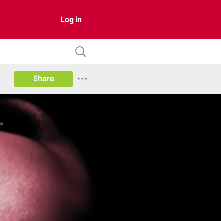
Log in
Share