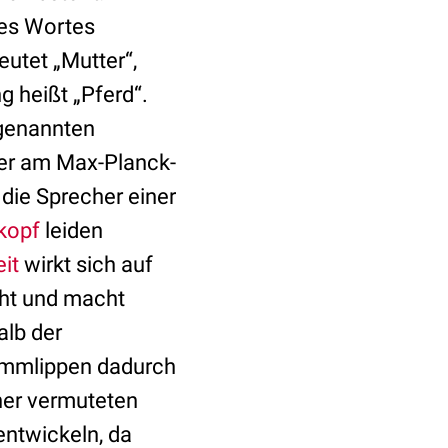
nes Wortes
utet „Mutter“,
 heißt „Pferd“.
ogenannten
ler am Max-Planck-
 die Sprecher einer
kopf
leiden
it
wirkt sich auf
ht und macht
alb der
immlippen dadurch
her vermuteten
entwickeln, da