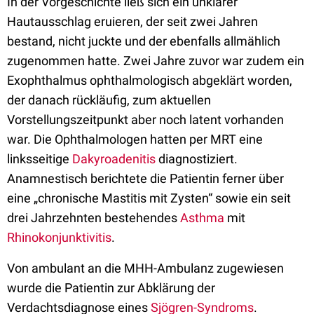
In der Vorgeschichte ließ sich ein unklarer
Hautausschlag eruieren, der seit zwei Jahren
bestand, nicht juckte und der ebenfalls allmählich
zugenommen hatte. Zwei Jahre zuvor war zudem ein
Exophthalmus ophthalmologisch abgeklärt worden,
der danach rückläufig, zum aktuellen
Vorstellungszeitpunkt aber noch latent vorhanden
war. Die Ophthalmologen hatten per MRT eine
linksseitige
Dakyroadenitis
diagnostiziert.
Anamnestisch berichtete die Patientin ferner über
eine „chronische Mastitis mit Zysten“ sowie ein seit
drei Jahrzehnten bestehendes
Asthma
mit
Rhinokonjunktivitis
.
Von ambulant an die MHH-Ambulanz zugewiesen
wurde die Patientin zur Abklärung der
Verdachtsdiagnose eines
Sjögren-Syndroms
.