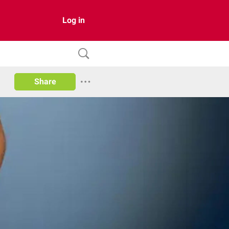
Log in
Share