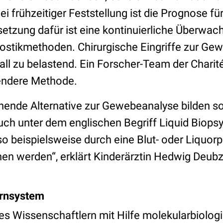
Bei frühzeitiger Feststellung ist die Prognose f
etzung dafür ist eine kontinuierliche Überwach
ostikmethoden. Chirurgische Eingriffe zur G
all zu belastend. Ein Forscher-Team der Charit
endere Methode.
chende Alternative zur Gewebeanalyse bilden s
uch unter dem englischen Begriff Liquid Biopsy
so beispielsweise durch eine Blut- oder Liquor
en werden“, erklärt Kinderärztin Hedwig Deubze
arnsystem
 es Wissenschaftlern mit Hilfe molekularbiolog