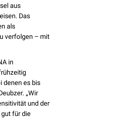
sel aus
eisen. Das
n als
u verfolgen – mit
NA in
rühzeitig
ei denen es bis
Deubzer. „Wir
sitivität und der
gut für die