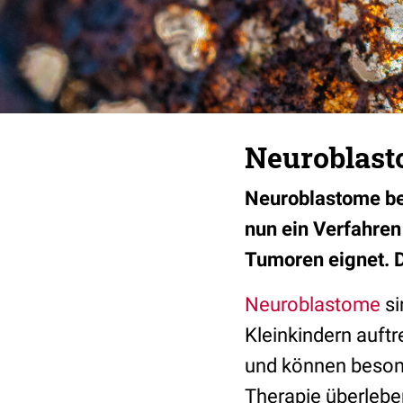
Neuroblast
Neuroblastome bei
nun ein Verfahren
Tumoren eignet. D
Neuroblastome
si
Kleinkindern auft
und können besond
Therapie überleb