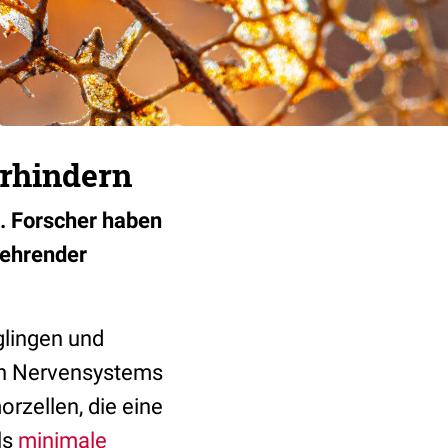
erhindern
. Forscher haben
kehrender
glingen und
len Nervensystems
rzellen, die eine
ls
minimale