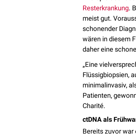
Resterkrankung
. 
meist gut. Vorauss
schonender Diagn
wären in diesem F
daher eine schon
„Eine vielverspre
Flüssigbiopsien, a
minimalinvasiv, al
Patienten, gewonn
Charité.
ctDNA als Frühw
Bereits zuvor war