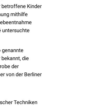
ür betroffene Kinder
ung mithilfe
ewebeentnahme
é untersuchte
o genannte
 bekannt, die
probe der
r von der Berliner
ischer Techniken