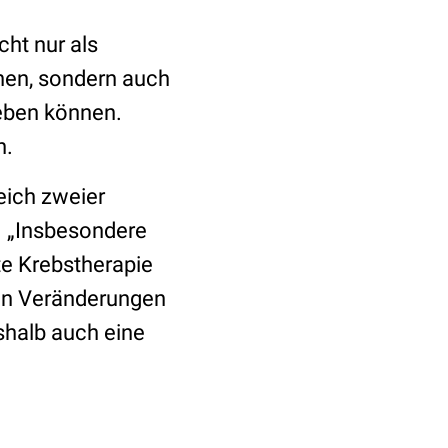
ht nur als
nen, sondern auch
eben können.
n.
eich zweier
 „Insbesondere
te Krebstherapie
von Veränderungen
shalb auch eine