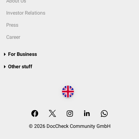
About Us
Investor Relations
Press
Career
For Business
Other stuff
© 2026 DocCheck Community GmbH