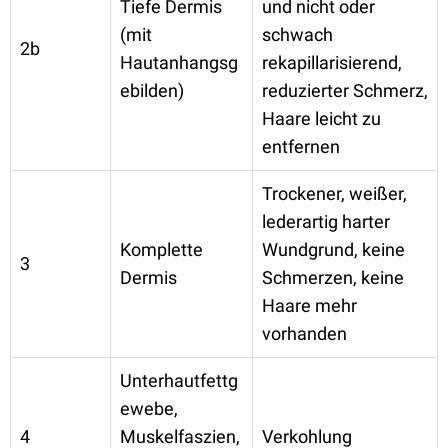
Tiefe Dermis
und nicht oder
(mit
schwach
2b
Hautanhangsg
rekapillarisierend,
ebilden)
reduzierter Schmerz,
Haare leicht zu
entfernen
Trockener, weißer,
lederartig harter
Komplette
Wundgrund, keine
3
Dermis
Schmerzen, keine
Haare mehr
vorhanden
Unterhautfettg
ewebe,
4
Muskelfaszien,
Verkohlung