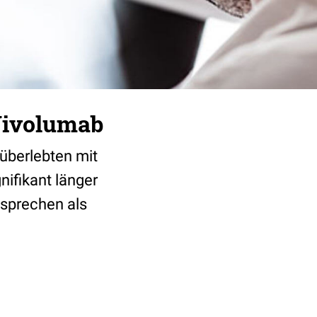
Nivolumab
überlebten mit
ifikant länger
nsprechen als