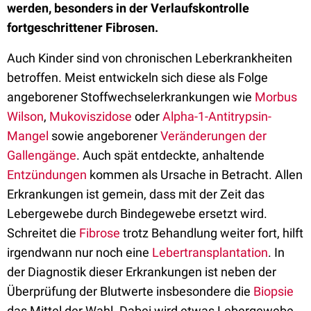
werden, besonders in der Verlaufskontrolle
fortgeschrittener Fibrosen.
Auch Kinder sind von chronischen Leberkrankheiten
betroffen. Meist entwickeln sich diese als Folge
angeborener Stoffwechselerkrankungen wie
Morbus
Wilson
,
Mukoviszidose
oder
Alpha-1-Antitrypsin-
Mangel
sowie angeborener
Veränderungen der
Gallengänge
. Auch spät entdeckte, anhaltende
Entzündungen
kommen als Ursache in Betracht. Allen
Erkrankungen ist gemein, dass mit der Zeit das
Lebergewebe durch Bindegewebe ersetzt wird.
Schreitet die
Fibrose
trotz Behandlung weiter fort, hilft
irgendwann nur noch eine
Lebertransplantation
. In
der Diagnostik dieser Erkrankungen ist neben der
Überprüfung der Blutwerte insbesondere die
Biopsie
das Mittel der Wahl. Dabei wird etwas Lebergewebe