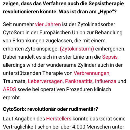
zeigen, dass das Verfahren auch die Sepsistherapie
revolutionieren könnte. Was ist dran am „Hype“?
Seit nunmehr
vier Jahren
ist der Zytokinadsorber
CytoSorb in der Europäischen Union zur Behandlung
von Erkrankungen zugelassen, die mit einem
erhöhten Zytokinspiegel
(Zytokinsturm)
einhergehen.
Dabei handelt es sich in erster Linie um die
Sepsis
,
allerdings wird der wundersame Zylinder auch in der
unterstützenden Therapie von
Verbrennungen
,
Traumata,
Leberversagen
,
Pankreatitis
,
Influenza
und
ARDS
sowie bei operativen Prozeduren klinisch
erprobt.
CytoSorb: revolutionär oder rudimentär?
Laut Angaben des
Herstellers
konnte das Gerät seine
Verträglichkeit schon bei über 4.000 Menschen unter