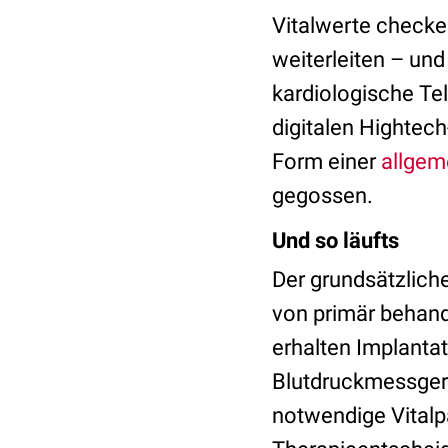
Vitalwerte checke
weiterleiten – un
kardiologische Te
digitalen Hightec
Form einer
allgem
gegossen.
Und so läufts
Der grundsätzliche
von primär behand
erhalten Implanta
Blutdruckmessgerä
notwendige Vitalp