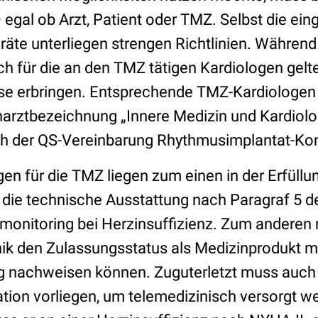
 – egal ob Arzt, Patient oder TMZ. Selbst die ei
räte unterliegen strengen Richtlinien. Während
ich für die an den TMZ tätigen Kardiologen ge
se erbringen. Entsprechende TMZ-Kardiologen
charztbezeichnung „Innere Medizin und Kardiolo
 der QS-Vereinbarung Rhythmusimplantat-Kont
en für die TMZ liegen zum einen in der Erfüllu
die technische Ausstattung nach Paragraf 5 d
monitoring bei Herzinsuffizienz. Zum anderen
k den Zulassungsstatus als Medizinprodukt m
 nachweisen können. Zuguterletzt muss auch 
ation vorliegen, um telemedizinisch versorgt w