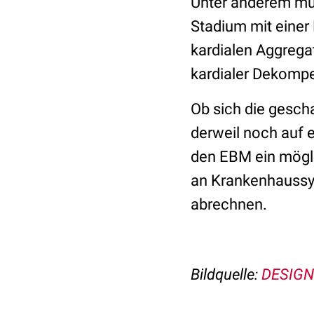
Unter anderem mus
Stadium mit einer 
kardialen Aggrega
kardialer Dekompe
Ob sich die gescha
derweil noch auf e
den EBM ein mögli
an Krankenhaussy
abrechnen.
Bildquelle:
DESIGN