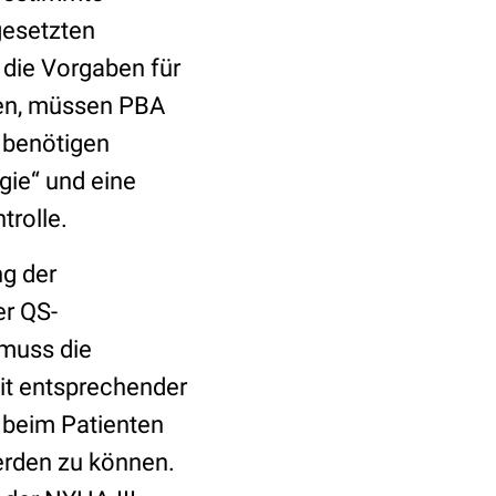
ngesetzten
 die Vorgaben für
lten, müssen PBA
 benötigen
gie“ und eine
rolle.
ng der
er QS-
 muss die
it entsprechender
beim Patienten
erden zu können.