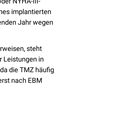
oder NYHA-III-
ines implantierten
egenden Jahr wegen
rweisen, steht
r Leistungen in
da die TMZ häufig
erst nach EBM