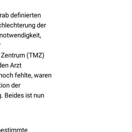
rab definierten
chlechterung der
notwendigkeit,
r
s Zentrum (TMZ)
den Arzt
 noch fehlte, waren
tion der
. Beides ist nun
 bestimmte