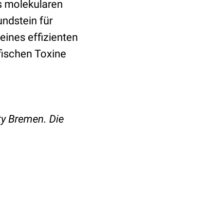
s molekularen
ndstein für
ines effizienten
fischen Toxine
ty Bremen. Die