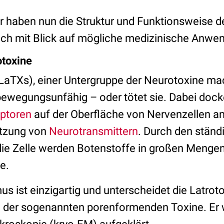
 haben nun die Struktur und Funktionsweise 
uch mit Blick auf mögliche medizinische Anw
otoxine
(LaTXs), einer Untergruppe der Neurotoxine m
bewegungsunfähig – oder tötet sie. Dabei dock
ptoren
auf der Oberfläche von Nervenzellen a
setzung von
Neurotransmittern
. Durch den ständ
die Zelle werden Botenstoffe in großen Mengen 
e.
 ist einzigartig und unterscheidet die Latroto
 der sogenannten porenformenden Toxine. Er w