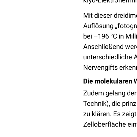
kryo-Elektronenmi
Mit dieser dreidi
Auflösung „fotogr
bei –196 °C in Mi
Anschließend wer
unterschiedliche 
Nervengifts erken
Die molekularen
Zudem gelang den 
Technik), die pri
zu klären. Es zeig
Zelloberfläche ei