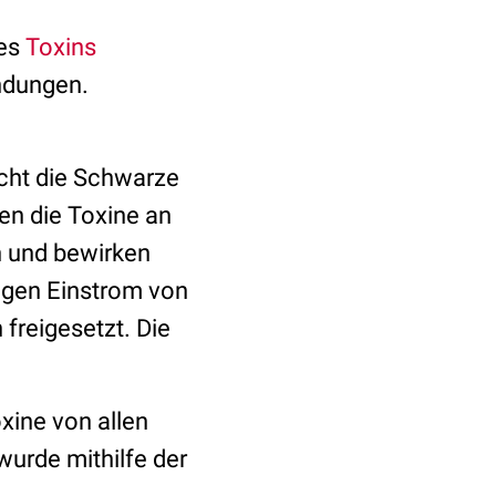
des
Toxins
endungen.
acht die Schwarze
en die Toxine an
n und bewirken
igen Einstrom von
freigesetzt. Die
xine von allen
urde mithilfe der