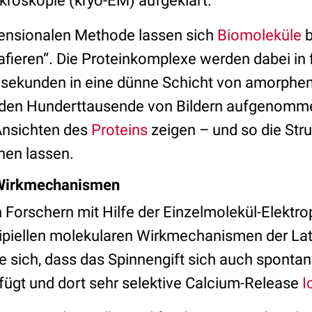
kroskopie (kryo-EM) aufgeklärt.
mensionalen Methode lassen sich
Biomoleküle
b
afieren“. Die Proteinkomplexe werden dabei in
llisekunden in eine dünne Schicht von amorphem
den Hunderttausende von Bildern aufgenomm
Ansichten des
Proteins
zeigen – und so die Stru
nen lassen.
 Wirkmechanismen
Forschern mit Hilfe der Einzelmolekül-Elektro
nzipiellen molekularen Wirkmechanismen der Lat
te sich, dass das Spinnengift sich auch spontan 
nfügt und dort sehr selektive Calcium-Release
I