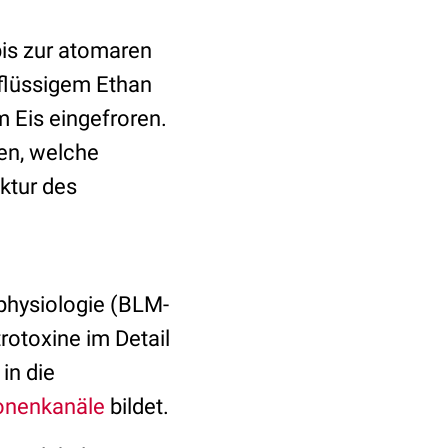
is zur atomaren
 flüssigem Ethan
 Eis eingefroren.
en, welche
ktur des
physiologie (BLM-
rotoxine im Detail
in die
onenkanäle
bildet.