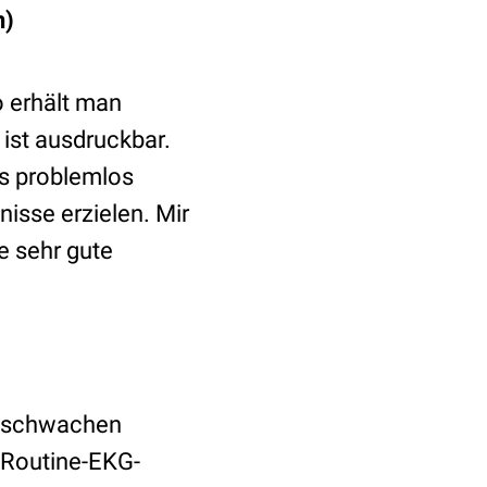
n)
o erhält man
ist ausdruckbar.
es problemlos
isse erzielen. Mir
ie sehr gute
gsschwachen
 Routine-EKG-