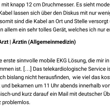
 mit knapp 12 cm Druchmesser. Es sieht moder
e Kabel lassen sich über den Diskus mit nur we
somit sind die Kabel an Ort und Stelle versorgt 
in allem ein sehr tolles Gerät, welches ich nur
 Arzt | Ärztin (Allgemeinmedizin)
ie erste sinnvolle mobile EKG Lösung, die mir in
en ist. […] Das telekardiologische Service ist
ich bislang nicht herausfinden, wie viel das kos
 und bekamen um 11 Uhr abends innerhalb von
nisch-und kurz darauf ein Mail mit deutscher Ü
z problemlos.