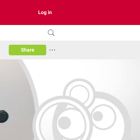
Log in
Share