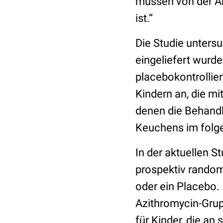
müssen von der An
ist.“
Die Studie untersu
eingeliefert wurde
placebokontrollier
Kindern an, die mi
denen die Behandl
Keuchens im folge
In der aktuellen 
prospektiv random
oder ein Placebo. 
Azithromycin-Grup
für Kinder, die an