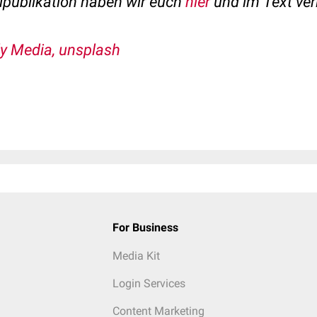
alpublikation haben wir euch
hier
und im Text verl
ly Media, unsplash
For Business
Media Kit
Login Services
Content Marketing