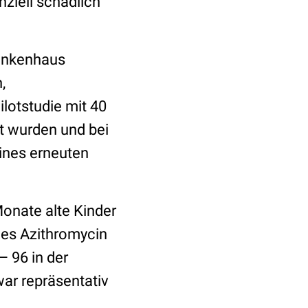
ziell schädlich
rankenhaus
,
ilotstudie mit 40
rt wurden und bei
ines erneuten
Monate alte Kinder
les Azithromycin
– 96 in der
ar repräsentativ