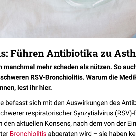
is: Führen Antibiotika zu Ast
n manchmal mehr schaden als nützen. So auch
 schweren RSV-Bronchiolitis. Warum die Med
nen, lest ihr hier.
die befasst sich mit den Auswirkungen des Anti
chwerer respiratorischer Synzytialvirus (RSV)-B
n den aktuellen Konsens, nach dem von der E
uter
Bronchiolitis
abgeraten wird – sie haben ke