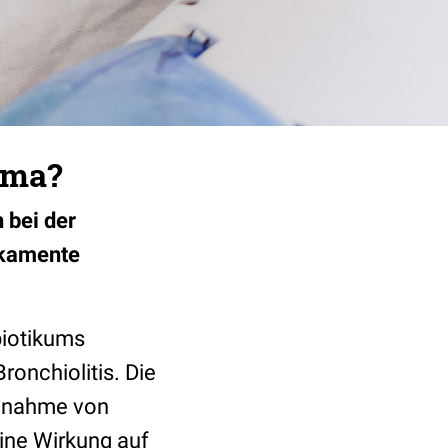
hma?
 bei der
ikamente
biotikums
ronchiolitis. Die
innahme von
ine Wirkung auf