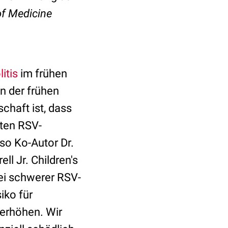
f Medicine
itis
im frühen
n der frühen
chaft ist, dass
uten RSV-
so Ko-Autor Dr.
l Jr. Children's
bei schwerer RSV-
iko für
 erhöhen. Wir