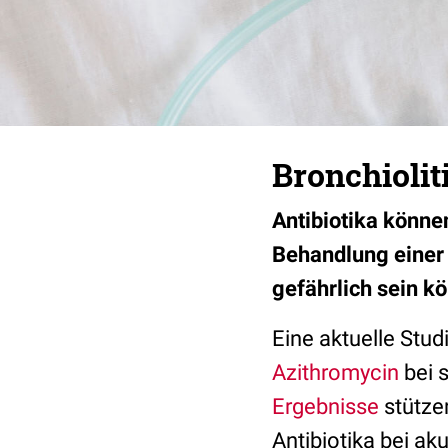
Bronchiolit
Antibiotika könne
Behandlung einer
gefährlich sein kön
Eine aktuelle Stu
Azithromycin
bei s
Ergebnisse
stütze
Antibiotika bei ak