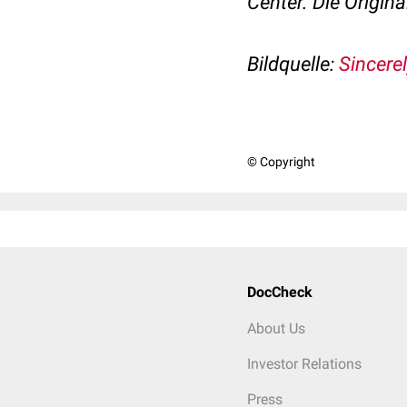
Center.
Die Origin
Bildquelle:
Sincere
© Copyright
DocCheck
About Us
Investor Relations
Press