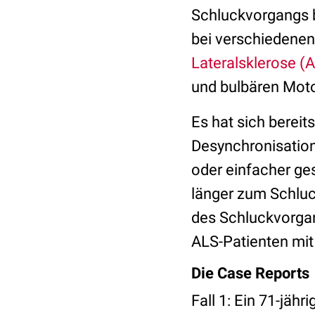
Schluckvorgangs b
bei verschiedenen
Lateralsklerose (
und bulbären Mo
Es hat sich bereit
Desynchronisatio
oder einfacher ges
länger zum Schluck
des Schluckvorgan
ALS-Patienten mit
Die Case Reports
Fall 1: Ein 71-jäh