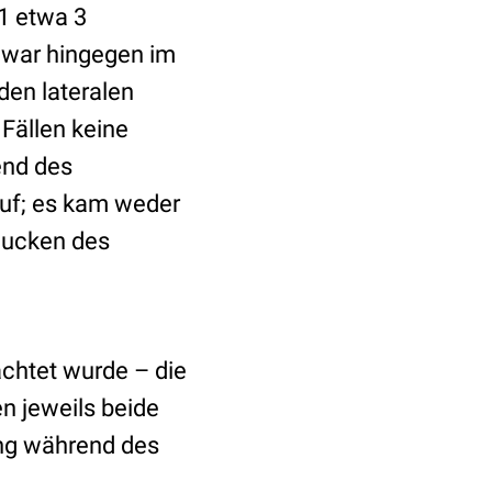
 1 etwa 3
 war hingegen im
den lateralen
Fällen keine
end des
auf; es kam weder
lucken des
chtet wurde – die
n jeweils beide
ung während des