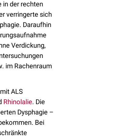
in der rechten
r verringerte sich
phagie. Daraufhin
ahrungsaufnahme
hne Verdickung,
Untersuchungen
zw. im Rachenraum
 mit ALS
d
Rhinolalie
. Die
merten Dysphagie –
 bekommen. Bei
schränkte