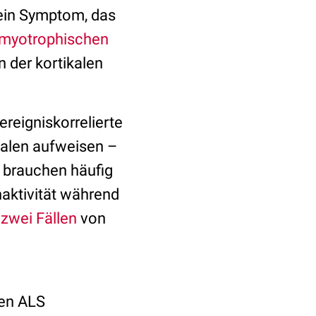
 ein Symptom, das
myotrophischen
n der kortikalen
ereigniskorrelierte
alen aufweisen –
e brauchen häufig
naktivität während
n
zwei Fällen
von
ren ALS