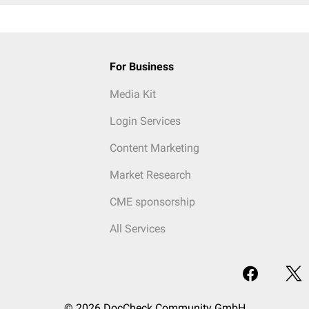
For Business
Media Kit
Login Services
Content Marketing
Market Research
CME sponsorship
All Services
© 2026 DocCheck Community GmbH