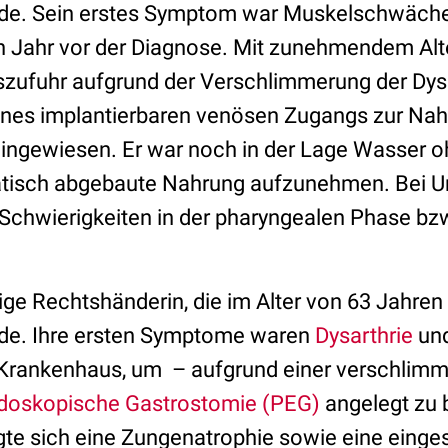
rde. Sein erstes Symptom war Muskelschwäche 
n Jahr vor der Diagnose. Mit zunehmendem Alte
zufuhr aufgrund der Verschlimmerung der Dys
ines implantierbaren venösen Zugangs zur N
ingewiesen. Er war noch in der Lage Wasser o
tisch abgebaute Nahrung aufzunehmen. Bei 
 Schwierigkeiten in der pharyngealen Phase b
hrige Rechtshänderin, die im Alter von 63 Jahren
rde. Ihre ersten Symptome waren
Dysarthrie
un
 Krankenhaus, um – aufgrund einer verschlim
doskopische Gastrostomie (PEG)
angelegt zu
te sich eine Zungenatrophie sowie eine einge