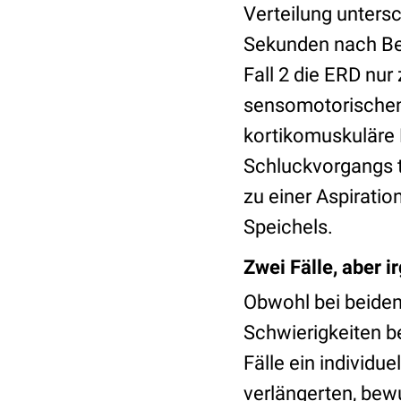
Verteilung untersc
Sekunden nach Be
Fall 2 die ERD nur
sensomotorischen 
kortikomuskuläre
Schluckvorgangs t
zu einer Aspirati
Speichels.
Zwei Fälle, aber 
Obwohl bei beiden
Schwierigkeiten b
Fälle ein individ
verlängerten, bew