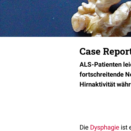
Case Report
ALS-Patienten lei
fortschreitende N
Hirnaktivität wäh
Die
Dysphagie
ist 