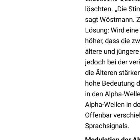
löschten. „Die St
sagt Wöstmann. Zu
Lösung: Wird eine 
höher, dass die zw
ältere und jünger
jedoch bei der ver
die Älteren stärke
hohe Bedeutung de
in den Alpha-Well
Alpha-Wellen in de
Offenbar verschie
Sprachsignals.
Modulation der Al