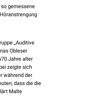
s so gemessene
e Höranstrengung
ruppe „Auditive
onas Obleser
70 Jahre alter
ei zeigte sich
er während der
uten, dass die die
lärt Malte