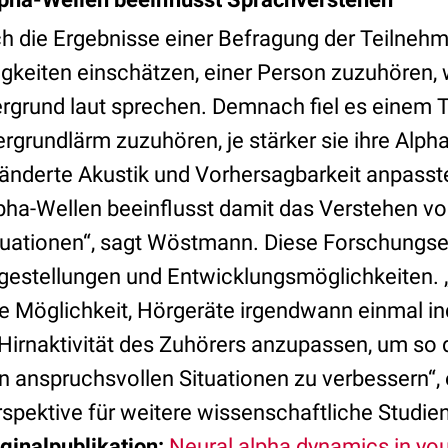
 die Ergebnisse einer Befragung der Teilnehmer
rigkeiten einschätzen, einer Person zuzuhören
rgrund laut sprechen. Demnach fiel es einem
ntergrundlärm zuzuhören, je stärker sie ihre Alp
änderte Akustik und Vorhersagbarkeit anpasste
pha-Wellen beeinflusst damit das Verstehen vo
ituationen“, sagt Wöstmann. Diese Forschungs
gestellungen und Entwicklungsmöglichkeiten. „
e Möglichkeit, Hörgeräte irgendwann einmal ind
Hirnaktivität des Zuhörers anzupassen, um so 
 anspruchsvollen Situationen zu verbessern“, 
pektive für weitere wissenschaftliche Studien,
ginalpublikation:
Neural alpha dynamics in yo