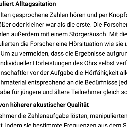
liert Alltagssitation
llten gesprochene Zahlen hören und per Knopf
ößer oder kleiner war als die erste. Die Forsche
len außerdem mit einem Störgeräusch. Mit d
ierten die Forscher eine Hörsituation wie sie 
 Um zu vermeiden, dass die Ergebnisse aufgru
individueller Hörleistungen des Ohrs selbst ver
nschaftler vor der Aufgabe die Hörfähigkeit a
hmaterial entsprechend an die Bedürfnisse jed
abe für jüngere und ältere Teilnehmer gleich s
 von höherer akustischer Qualität
ehmer die Zahlenaufgabe lösten, manipulierten
ät, indem sie bestimmte Frequenzen aus dem S