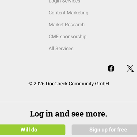
Login Services
Content Marketing
Market Research
CME sponsorship
All Services
© 2026 DocCheck Community GmbH
Log in and see more.
Will do
Sign up for free