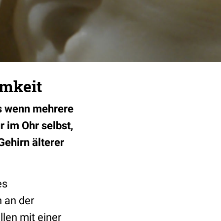
amkeit
rs wenn mehrere
r im Ohr selbst,
ehirn älterer
es
 an der
len mit einer