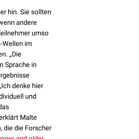
 hin. Sie sollten
, wenn andere
 Teilnehmer umso
ha-Wellen im
n. „Die
n Sprache in
ergebnisse
Ich denke hier
ividuell und
das
erklärt Malte
 die die Forscher
unger and older