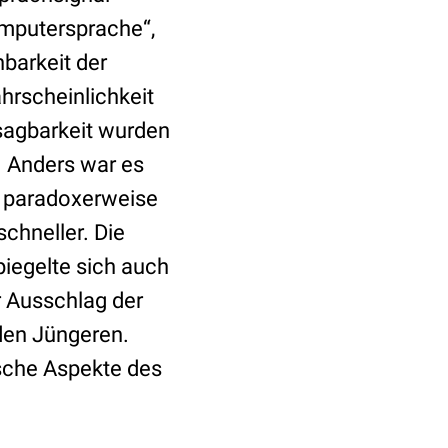
omputersprache“,
barkeit der
hrscheinlichkeit
rsagbarkeit wurden
. Anders war es
en paradoxerweise
schneller. Die
piegelte sich auch
r Ausschlag der
 den Jüngeren.
ische Aspekte des