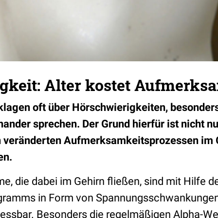
gkeit: Alter kostet Aufmerks
klagen oft über Hörschwierigkeiten, besonde
nder sprechen. Der Grund hierfür ist nicht nu
n veränderten Aufmerksamkeitsprozessen im G
en.
e, die dabei im Gehirn fließen, sind mit Hilfe d
gramms in Form von Spannungsschwankungen
ssbar. Besonders die regelmäßigen Alpha-Wel