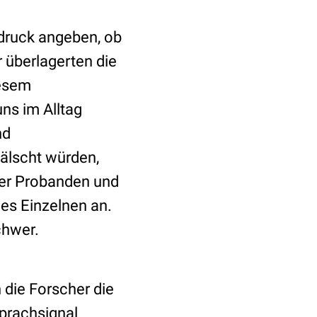
druck angeben, ob
r überlagerten die
iesem
uns im Alltag
nd
fälscht würden,
ller Probanden und
es Einzelnen an.
chwer.
 die Forscher die
prachsignal