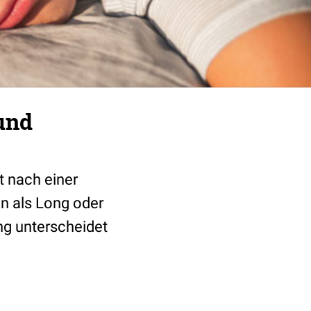
und
t nach einer
n als Long oder
ng unterscheidet