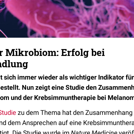
 Mikrobiom: Erfolg bei
ndlung
 sich immer wieder als wichtiger Indikator f
estellt. Nun zeigt eine Studie den Zusammen
om und der Krebsimmuntherapie bei Melano
Studie
zu dem Thema hat den Zusammenhang
nd dem Ansprechen auf eine Krebsimmunthera
gt. Die Studie wurde im
Nature Medicine
veröf