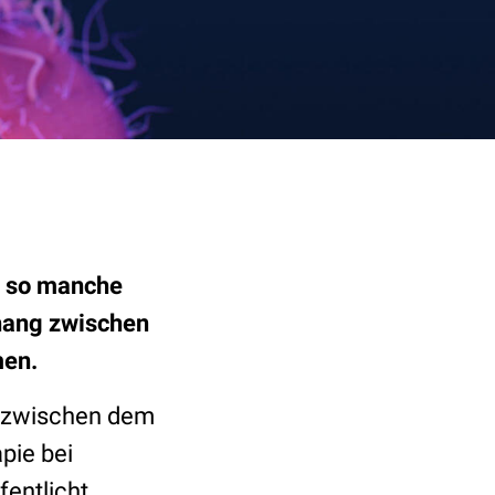
ür so manche
hang zwischen
men.
 zwischen dem
pie bei
fentlicht.