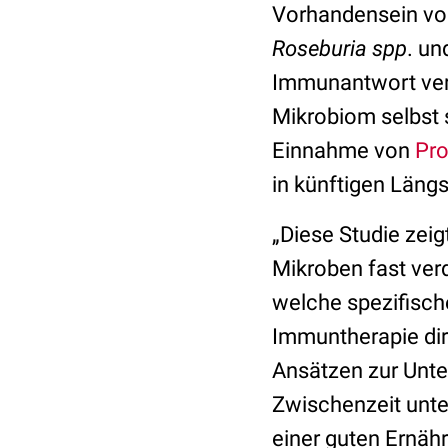
Vorhandensein von
Roseburia spp
. u
Immunantwort verb
Mikrobiom selbst s
Einnahme von
Pr
in künftigen Längs
„Diese Studie zei
Mikroben fast ver
welche spezifisch
Immuntherapie dir
Ansätzen zur Unte
Zwischenzeit unte
einer guten Ernä