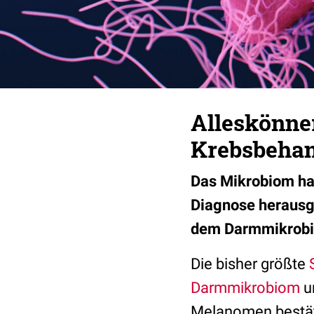
Alleskönner
Krebsbeha
Das Mikrobiom hat
Diagnose herausg
dem Darmmikrobi
Die bisher größte
Darmmikrobiom
u
Melanomen bestäti