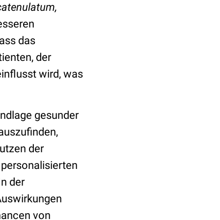
catenulatum,
besseren
dass das
ienten, der
nflusst wird, was
rundlage gesunder
auszufinden,
utzen der
personalisierten
In der
 Auswirkungen
hancen von