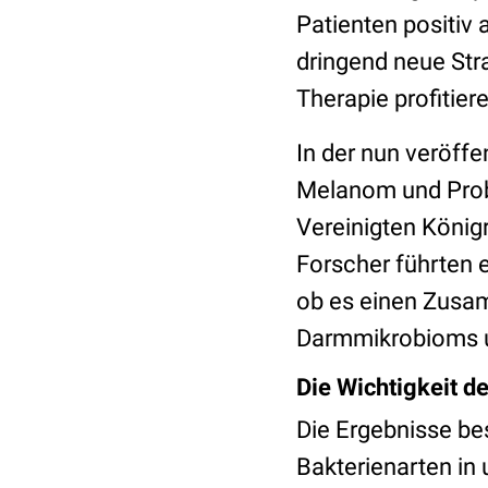
Patienten positiv 
dringend neue Str
Therapie profitier
In der nun veröffe
Melanom und Prob
Vereinigten König
Forscher führten 
ob es einen Zusa
Darmmikrobioms u
Die Wichtigkeit d
Die Ergebnisse b
Bakterienarten in 