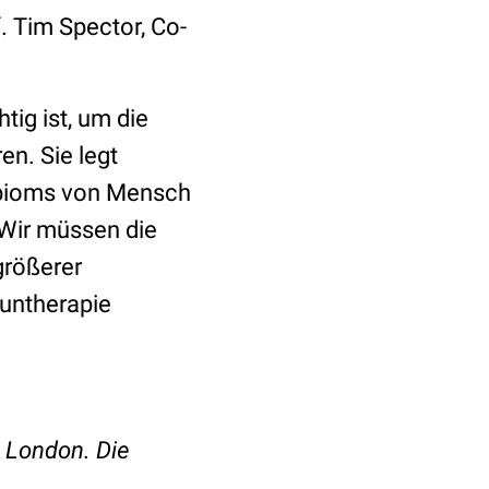
f. Tim Spector, Co-
ig ist, um die
n. Sie legt
robioms von Mensch
Wir müssen die
größerer
untherapie
e London. Die