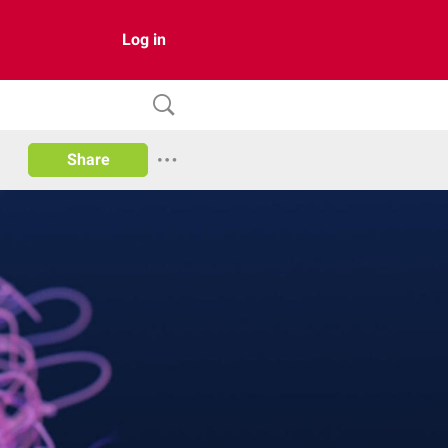
Log in
Share