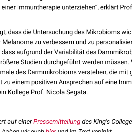
h einer Immuntherapie unterziehen“, erklärt Pro
gt, dass die Untersuchung des Mikrobioms wicht
 Melanome zu verbessern und zu personalisiere
 dass aufgrund der Variabilität des Darmmik
rößere Studien durchgeführt werden müssen. 
male des Darmmikrobioms verstehen, die mit 
t zu einem positiven Ansprechen auf eine Imm
ein Kollege Prof. Nicola Segata.
ert auf einer
Pressemitteilung
des King's Colleg
n haben wir euch
hier
und im Text verlinkt.