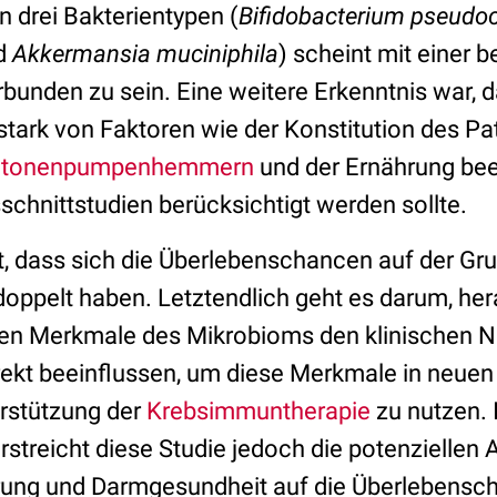
 drei Bakterientypen (
Bifidobacterium pseudo
nd
Akkermansia muciniphila
) scheint mit einer 
unden zu sein. Eine weitere Erkenntnis war, 
tark von Faktoren wie der Konstitution des Pat
otonenpumpenhemmern
und der Ernährung beei
schnittstudien berücksichtigt werden sollte.
gt, dass sich die Überlebenschancen auf der G
doppelt haben. Letztendlich geht es darum, her
en Merkmale des Mikrobioms den klinischen N
ekt beeinflussen, um diese Merkmale in neuen 
rstützung der
Krebsimmuntherapie
zu nutzen. 
rstreicht diese Studie jedoch die potenziellen
hrung und Darmgesundheit auf die Überlebensc