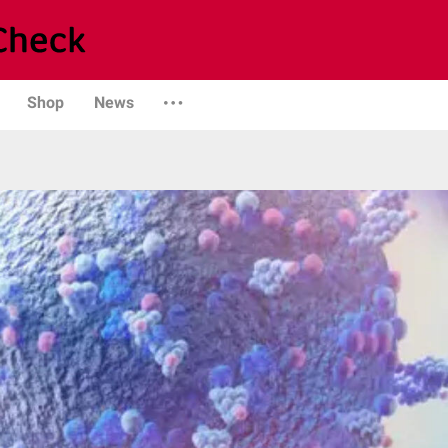
Shop
News