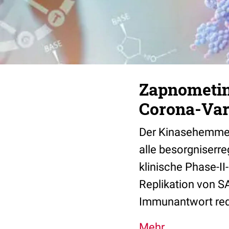
Zapnometin
Corona-Var
Der Kinasehemmer 
alle besorgniserr
klinische Phase-II
Replikation von 
Immunantwort red
Mehr...