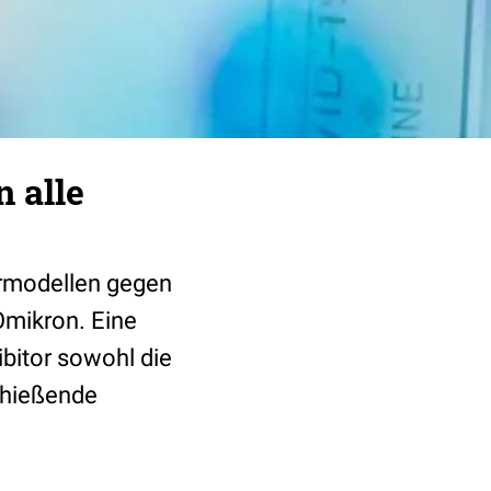
 alle
urmodellen gegen
Omikron. Eine
ibitor sowohl die
chießende