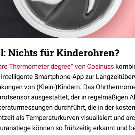
: Nichts für Kinderohren?
are Thermometer degree° von Cosinuss
kombini
intelligente Smartphone-App zur Langzeitüb
ankungen von (Klein-)Kindern. Das Ohrthermome
arotsensor ausgestattet, der in regelmäßigen 
eraturmessungen durchführt, die in der koste
tzeit als Temperaturkurven visualisiert und arc
ranstiege können so frühzeitig erkannt und b