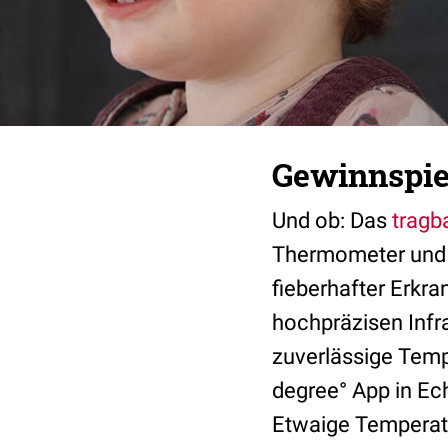
Gewinnspiel
Und ob: Das
tragb
Thermometer und 
fieberhafter Erkr
hochpräzisen Infr
zuverlässige Temp
degree° App in Ech
Etwaige Temperatu