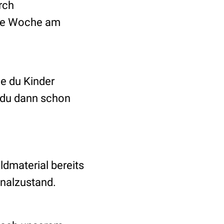
rch
mte Woche am
e du Kinder
t du dann schon
ldmaterial bereits
inalzustand.