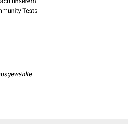
nfach unserem
mmunity Tests
 ausgewählte