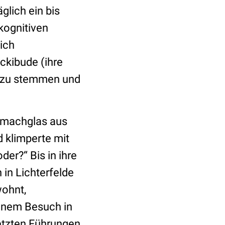
glich ein bis
kognitiven
lich
ckibude (ihre
e zu stemmen und
inmachglas aus
d klimperte mit
der?“ Bis in ihre
 in Lichterfelde
wohnt,
einem Besuch in
 letzten Führungen