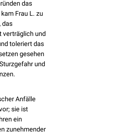
Gründen das
 kam Frau L. zu
, das
t verträglich und
und toleriert das
bsetzen gesehen
Sturzgefahr und
enzen.
scher Anfälle
r; sie ist
hren ein
gen zunehmender