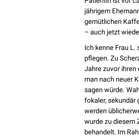
Patientin ist vor 
jährigem Ehemann,
gemütlichen Kaffe
– auch jetzt wiede
Ich kenne Frau L. 
pflegen. Zu Scherz
Jahre zuvor ihren
man nach neuer Kla
sagen würde. Wahrs
fokaler, sekundär 
werden üblicherwei
wurde zu diesem 
behandelt. Im Ra