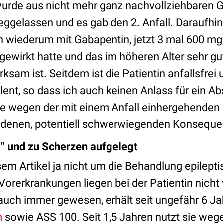
 wurde aus nicht mehr ganz nachvollziehbaren 
ggelassen und es gab den 2. Anfall. Daraufhin
n wiederum mit Gabapentin, jetzt 3 mal 600 mg
 gewirkt hatte und das im höheren Alter sehr gu
ksam ist. Seitdem ist die Patientin anfallsfrei 
ent, so dass ich auch keinen Anlass für ein A
e wegen der mit einem Anfall einhergehenden 
undenen, potentiell schwerwiegenden Konsequ
“ und zu Scherzen aufgelegt
esem Artikel ja nicht um die Behandlung epilepti
orerkrankungen liegen bei der Patientin nicht vo
auch immer gewesen, erhält seit ungefähr 6 Ja
m
sowie ASS 100. Seit 1,5 Jahren nutzt sie we