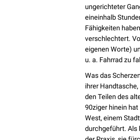
ungerichteter Gang
eineinhalb Stunde
Fähigkeiten haben 
verschlechtert. Vo
eigenen Worte) u
u. a. Fahrrad zu f
Was das Scherzen 
ihrer Handtasche, 
den Teilen des alte
90ziger hinein hat
West, einem Stadtt
durchgeführt. Als
der Praxis, sie für