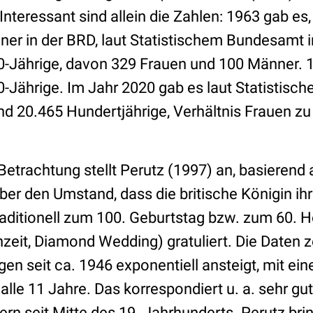
Interessant sind allein die Zahlen: 1963 gab es
ner in der BRD, laut Statistischem Bundesamt
-Jährige, davon 329 Frauen und 100 Männer. 
-Jährige. Im Jahr 2020 gab es laut Statistisc
 20.465 Hundertjährige, Verhältnis Frauen z
Betrachtung stellt Perutz (1997) an, basierend 
er den Umstand, dass die britische Königin ih
ditionell zum 100. Geburtstag bzw. zum 60. H
eit, Diamond Wedding) gratuliert. Die Daten z
gen seit ca. 1946 exponentiell ansteigt, mit ein
lle 11 Jahre. Das korrespondiert u. a. sehr gut
rn seit Mitte des 19. Jahrhunderts. Perutz bri