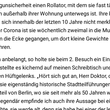
unsicherheit einen Rollator, mit dem sie fast tä
n außerhalb ihrer Wohnung unterwegs ist. Ihre 
sich innerhalb der letzten 10 Jahre nicht merk
r Corona ist sie wöchentlich zweimal in die Mu
m die Ecke gegangen, um dort kleine Gewicht
ahren.
anbelangt, so holte sie beim 2. Besuch ein E
stellte es kichernd auf meinen Schreibtisch un
n Hüftgelenks. „Hört sich gut an, Herr Doktor, o
 sie eigenständig historische Stadtteilführungen
eil von Berlin, wo sie seit mehr als 50 Jahren 
 legendär empfinde ich auch ihre Aussage bei 
chte, sie werde alt, denn sie habe bei einer der