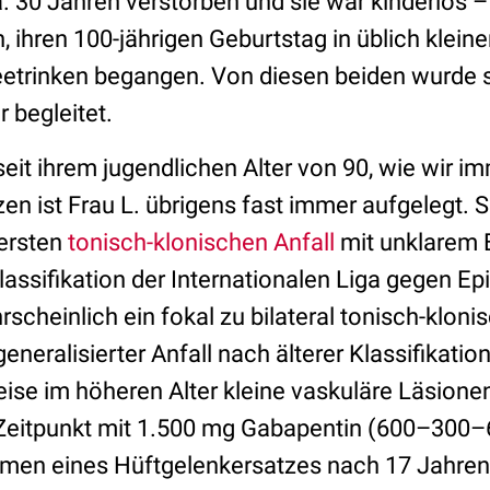
ca. 30 Jahren verstorben und sie war kinderlos 
 ihren 100-jährigen Geburtstag in üblich klein
etrinken begangen. Von diesen beiden wurde 
r begleitet.
seit ihrem jugendlichen Alter von 90, wie wir 
en ist Frau L. übrigens fast immer aufgelegt. S
 ersten
tonisch-klonischen Anfall
mit unklarem B
ssifikation der Internationalen Liga gegen Epi
cheinlich ein fokal zu bilateral tonisch-klonis
generalisierter Anfall nach älterer Klassifikatio
se im höheren Alter kleine vaskuläre Läsionen 
Zeitpunkt mit 1.500 mg Gabapentin (600–300
hmen eines Hüftgelenkersatzes nach 17 Jahren