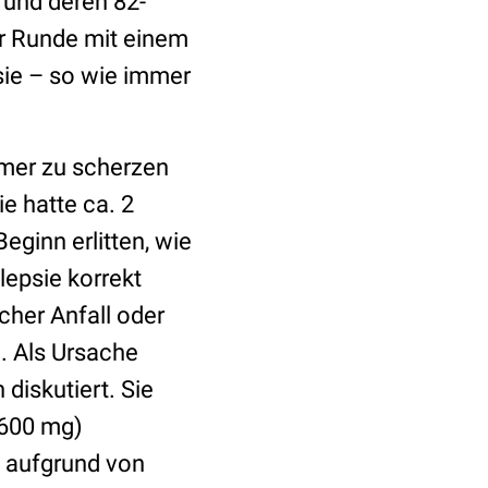
– und deren 82-
er Runde mit einem
sie – so wie immer
immer zu scherzen
ie hatte ca. 2
eginn erlitten, wie
lepsie korrekt
cher Anfall oder
n. Als Ursache
diskutiert. Sie
–600 mg)
 aufgrund von