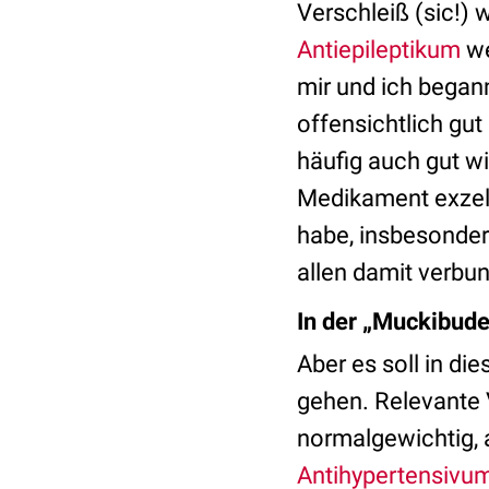
Verschleiß (sic!)
Antiepileptikum
we
mir und ich began
offensichtlich gut
häufig auch gut wir
Medikament exzell
habe, insbesonder
allen damit verb
In der „Muckibude
Aber es soll in di
gehen. Relevante V
normalgewichtig, 
Antihypertensivu