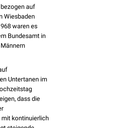
, bezogen auf
 in Wiesbaden
1968 waren es
hem Bundesamt in
u Männern
auf
ren Untertanen im
ochzeitstag
eigen, dass die
er
 mit kontinuierlich
ngt steigende