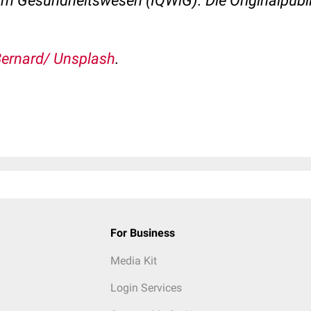
 im Gesundheitswesen (IQWiG). Die Originalpubl
Bernard/ Unsplash
.
For Business
Media Kit
Login Services