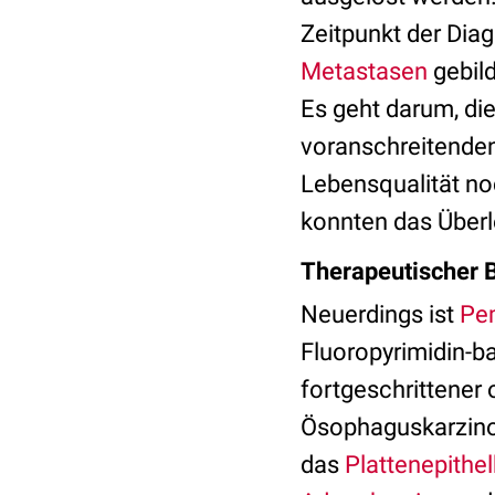
Zeitpunkt der Diag
Metastasen
gebild
Es geht darum, di
voranschreitende
Lebensqualität no
konnten das Überl
Therapeutischer 
Neuerdings ist
Pe
Fluoropyrimidin-b
fortgeschrittener 
Ösophaguskarzinom
das
Plattenepithe