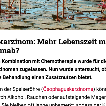
arzinom: Mehr Lebenszeit m
umab?
 Kombination mit Chemotherapie wurde für d
zinomen zugelassen. Nun wurde untersucht, ob
e Behandlung einen Zusatznutzen bietet.
 der Speiseröhre (
Ösophaguskarzinome
) kön
rch Alkohol, Rauchen oder aufsteigende Magen
 Sie bleiben oft lange unbemerkt, sodass der 