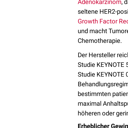
Adenokarzinom
, 
seltene HER2-posi
Growth Factor Re
und macht Tumoren
Chemotherapie.
Der Hersteller rei
Studie KEYNOTE 59
Studie KEYNOTE 06
Behandlungsregime
bestimmten patien
maximal Anhaltspu
höheren oder geri
Erheblicher Gewin