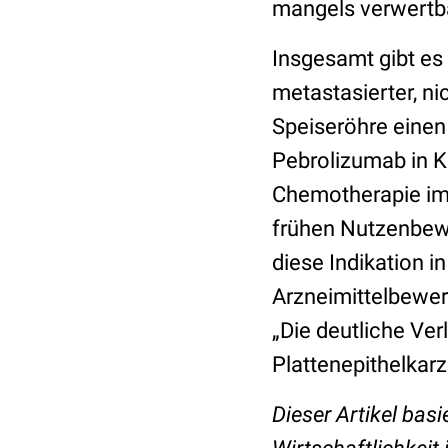
mangels verwertba
Insgesamt gibt es 
metastasierter, ni
Speiseröhre einen
Pebrolizumab in Ko
Chemotherapie im V
frühen Nutzenbewe
diese Indikation in
Arzneimittelbewer
„Die deutliche V
Plattenepithelkarzi
Dieser Artikel basi