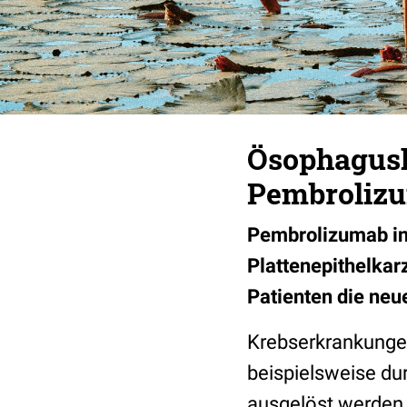
Ösophagusk
Pembroliz
Pembrolizumab in
Plattenepithelkar
Patienten die neu
Krebserkrankungen
beispielsweise du
ausgelöst werden.