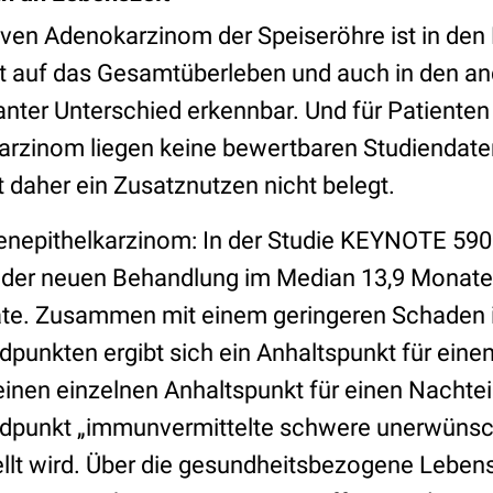
en Adenokarzinom der Speiseröhre ist in den 
kt auf das Gesamtüberleben und auch in den a
vanter Unterschied erkennbar. Und für Patiente
rzinom liegen keine bewertbaren Studiendaten
 daher ein Zusatznutzen nicht belegt.
enepithelkarzinom: In der Studie KEYNOTE 590
 der neuen Behandlung im Median 13,9 Monate,
te. Zusammen mit einem geringeren Schaden i
unkten ergibt sich ein Anhaltspunkt für einen
 einen einzelnen Anhaltspunkt für einen Nachtei
punkt „immunvermittelte schwere unerwünsch
tellt wird. Über die gesundheitsbezogene Leben