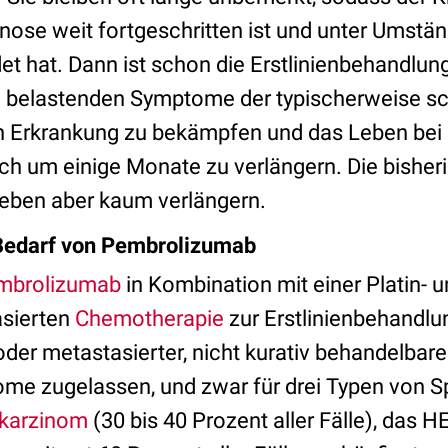
nose weit fortgeschritten ist und unter Umstän
et hat. Dann ist schon die Erstlinienbehandlun
e belastenden Symptome der typischerweise sc
n Erkrankung zu bekämpfen und das Leben bei 
ch um einige Monate zu verlängern. Die bisher
eben aber kaum verlängern.
Bedarf von Pembrolizumab
mbrolizumab
in Kombination mit einer Platin- 
asierten
Chemotherapie
zur Erstlinienbehandlu
oder metastasierter, nicht kurativ behandelbare
e zugelassen, und zwar für drei Typen von S
lkarzinom
(30 bis 40 Prozent aller Fälle), das 