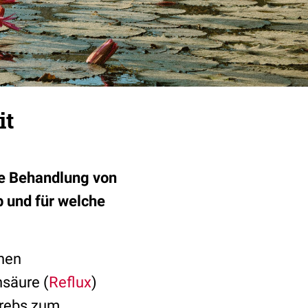
it
ie Behandlung von
 und für welche
nen
säure (
Reflux
)
Krebs zum