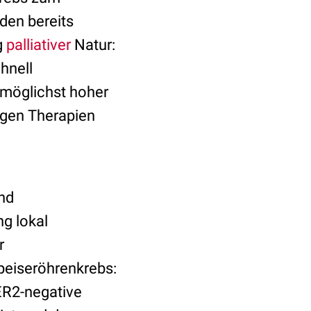
den bereits
g
palliativer
Natur:
hnell
möglichst hoher
igen Therapien
und
ng lokal
r
peiseröhrenkrebs:
HER2-negative