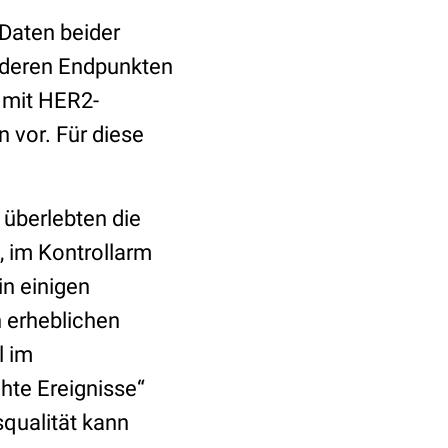
Daten beider
nderen Endpunkten
n mit HER2-
 vor. Für diese
 überlebten die
 im Kontrollarm
n einigen
 erheblichen
l im
te Ereignisse“
squalität kann