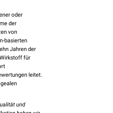
tener oder
ome der
zen von
in-basierten
zehn Jahren der
irkstoff für
ort
wertungen leitet.
agealen
ualität und