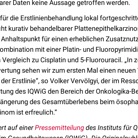
rer Daten keine Aussage getroffen werden.
für die Erstlinienbehandlung lokal fortgeschrit
cht kurativ behandelbarer Plattenepithelkarzin
 Anhaltspunkt für einen erheblichen Zusatznut
mbination mit einer Platin- und Fluoropyrimid
ergleich zu Cisplatin und 5-Fluorouracil. „In 
rtung sehen wir zum ersten Mal einen neuen W
 der Erstlinie“, so Volker Vervölgyi, der im Ress
tung des IQWiG den Bereich der Onkologika-Be
erlängerung des Gesamtüberlebens beim ösoph
nom ist erfreulich.“
ert auf einer
Pressemitteilung
des Instituts für Q