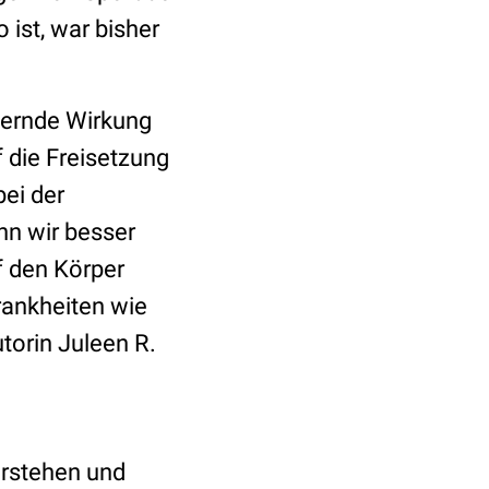
 ist, war bisher
dernde Wirkung
 die Freisetzung
bei der
n wir besser
f den Körper
rankheiten wie
torin Juleen R.
erstehen und