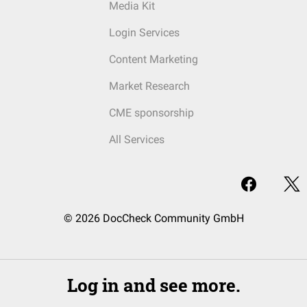
Media Kit
Login Services
Content Marketing
Market Research
CME sponsorship
All Services
© 2026 DocCheck Community GmbH
Log in and see more.