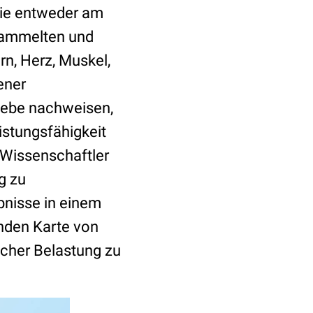
die entweder am
 sammelten und
n, Herz, Muskel,
ener
webe nachweisen,
istungsfähigkeit
 Wissenschaftler
g zu
bnisse in einem
nden Karte von
icher Belastung zu