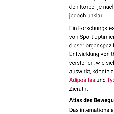
den Körper je nach
jedoch unklar.
Ein Forschungstea
von Sport optimier
dieser organspezif
Entwicklung von 
verstehen, wie si
auswirkt, könnte 
Adipositas
und
Ty
Zierath.
Atlas des Bewegu
Das international