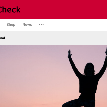
Shop
News
anal