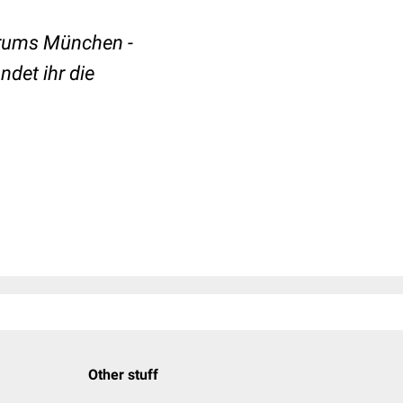
rums München -
indet ihr die
Other stuff