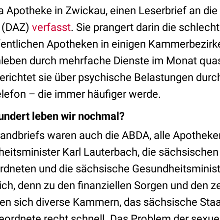
a Apotheke in Zwickau, einen Leserbrief an die
g
(DAZ)
verfasst
. Sie prangert darin die schlech
fentlichen Apotheken in einigen Kammerbezirke
nleben durch mehrfache Dienste im Monat qua
ichtet sie über psychische Belastungen durch
lefon – die immer häufiger werde.
undert leben wir nochmal?
randbriefs waren auch die ABDA, alle Apothek
eitsminister Karl Lauterbach, die sächsischen
neten und die sächsische Gesundheitsministe
lich, denn zu den finanziellen Sorgen und den ze
en sich diverse Kammern, das sächsische Staa
eordnete recht schnell. Das Problem der sexue