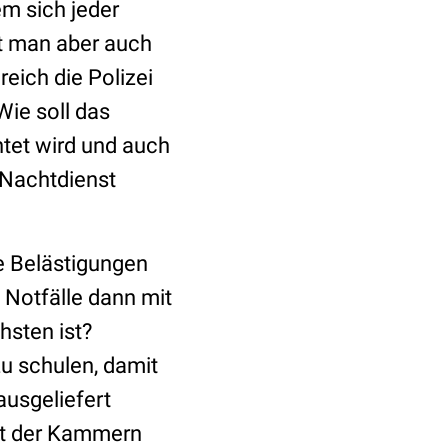
em sich jeder
ist man aber auch
eich die Polizei
Wie soll das
htet wird und auch
e Nachtdienst
e Belästigungen
e Notfälle dann mit
hsten ist?
zu schulen, damit
ausgeliefert
it der Kammern