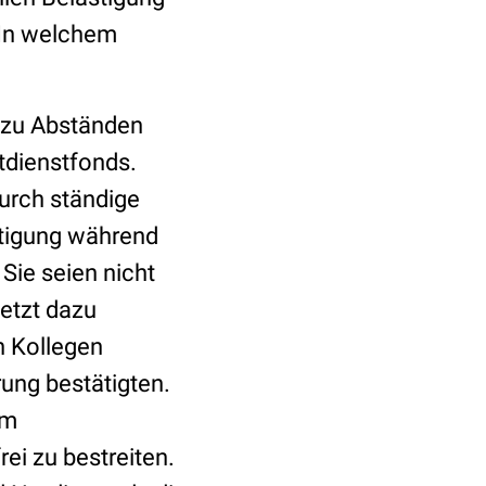
 In welchem
n zu Abständen
tdienstfonds.
urch ständige
stigung während
Sie seien nicht
etzt dazu
n Kollegen
rung bestätigten.
am
ei zu bestreiten.