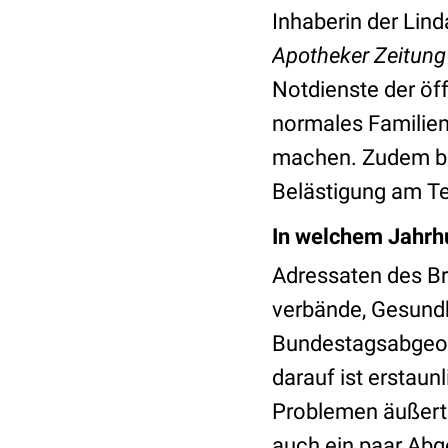
Inhaberin der Lind
Apotheker Zeitun
Notdienste der öf
normales Familie
machen. Zudem ber
Belästigung am Te
In welchem Jahrh
Adressaten des B
verbände, Gesundh
Bundestagsabgeord
darauf ist erstaun
Problemen äußert
auch ein paar Abg