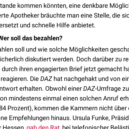
ustande kommen könnten, eine denkbare Möglich
erte Apotheker bräuchte man eine Stelle, die s
setzt und schnelle Hilfe anbietet.
Wer soll das bezahlen?
ahlen soll und wie solche Möglichkeiten gesc
cherlich diskutiert werden. Doch darüber zu r
durch ihren engagierten Brief jetzt gemacht ha
u reagieren. Die
DAZ
hat nachgehakt und von e
ntwort erhalten. Obwohl einer
DAZ
-Umfrage zu
on mindestens einmal einen solchen Anruf erha
 84 Prozent), kommen die Kammern nicht über 
ene Empfehlungen hinaus. Ursula Funke, Präsid
 Hessen,
gab den Rat
, bei telefonischer Beläs