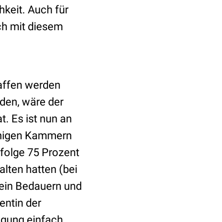
keit. Auch für
ich mit diesem
haffen werden
eden, wäre der
t. Es ist nun an
inigen Kammern
folge 75 Prozent
lten hatten (bei
ein Bedauern und
entin der
tigung einfach