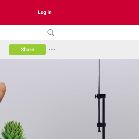
Log in
Share