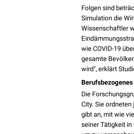
Folgen sind beträc
Simulation die Wi
Wissenschaftler w
Eindämmungsstrate
wie COVID-19 über
gesamte Bevölkeru
wird", erklärt Stu
Berufsbezogenes 
Die Forschungsgru
City. Sie ordnete
gibt an, mit wie 
seiner Tätigkeit i