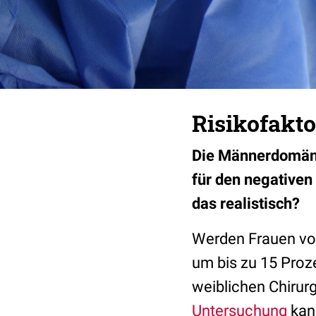
Risikofakt
Die Männerdomäne 
für den negativen
das realistisch?
Werden Frauen von
um bis zu 15 Proze
weiblichen Chiru
Untersuchung
kana