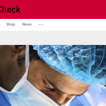
Shop
News