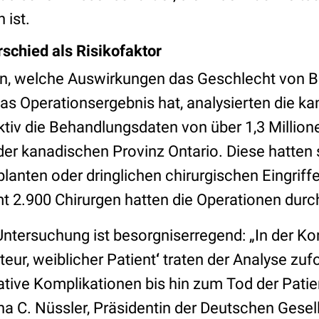
 ist.
schied als Risikofaktor
n, welche Auswirkungen das Geschlecht von 
as Operationsergebnis hat, analysierten die k
ktiv die Behandlungsdaten von über 1,3 Milli
der kanadischen Provinz Ontario. Diese hatten
lanten oder dringlichen chirurgischen Eingriff
t 2.900 Chirurgen hatten die Operationen durc
ntersuchung ist besorgniserregend: „In der Kon
eur, weiblicher Patient
‘
traten der Analyse zufo
tive Komplikationen bis hin zum Tod der Patien
a C. Nüssler, Präsidentin der Deutschen Gesell