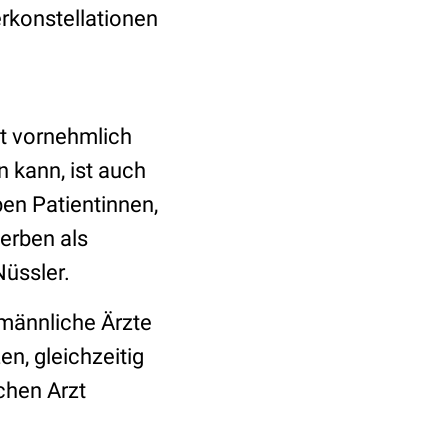
rkonstellationen
nt vornehmlich
 kann, ist auch
en Patientinnen,
terben als
Nüssler.
 männliche Ärzte
n, gleichzeitig
hen Arzt