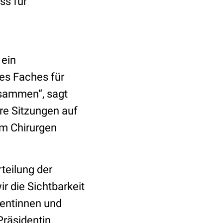
ss für
 ein
nes Faches für
usammen“, sagt
hre Sitzungen auf
m Chirurgen
teilung der
r die Sichtbarkeit
dentinnen und
räsidentin.