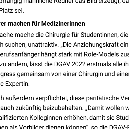
rrangig männliche Redner das Bild erzeugt, da
Platz sei.
iver machen für Medizinerinnen
ache mache die Chirurgie für Studentinnen, die
h suchen, unattraktiv. „Die Anziehungskraft ei
erufsanfänger hängt stark mit Role-Models z
zu ändern, lässt die DGAV 2022 erstmals alle i
gress gemeinsam von einer Chirurgin und eine
die Expertin.
 außerdem verpflichtet, diese paritätische Ver
auch zukünftig beizubehalten. „Damit wollen wi
lifizierten Kolleginnen erhöhen, damit sie Stu
en als Vorbilder dienen können“, so die DGAV-P