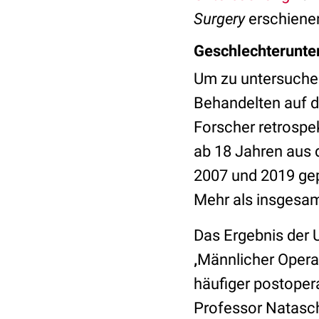
Surgery
erschienen
Geschlechterunter
Um zu untersuche
Behandelten auf d
Forscher retrospe
ab 18 Jahren aus 
2007 und 2019 gep
Mehr als insgesam
Das Ergebnis der U
‚
Männlicher Operat
häufiger postopera
Professor Natasch