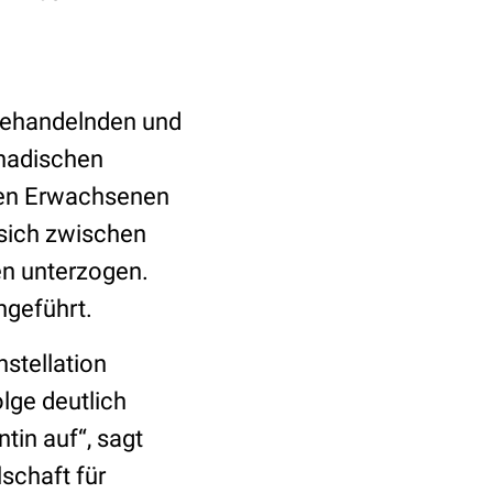
Behandelnden und
anadischen
onen Erwachsenen
 sich zwischen
en unterzogen.
hgeführt.
stellation
lge deutlich
tin auf“, sagt
schaft für