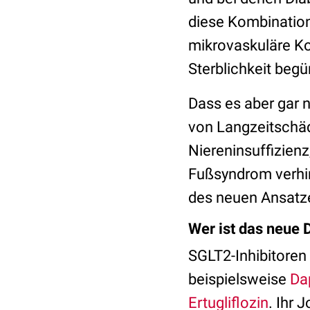
diese Kombination 
mikrovaskuläre Ko
Sterblichkeit begü
Dass es aber gar 
von Langzeitschäd
Niereninsuffizien
Fußsyndrom verhin
des neuen Ansatz
Wer ist das neue
SGLT2-Inhibitoren
beispielsweise
Da
Ertugliflozin
. Ihr 