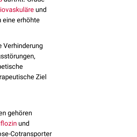
iovaskuläre
und
h eine erhöhte
e Verhinderung
sstörungen,
betische
apeutische Ziel
nen gehören
flozin
und
kose-Cotransporter