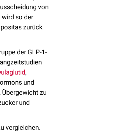
Ausscheidung von
 wird so der
ipositas zurück
ruppe der GLP-1-
Langzeitstudien
ulaglutid
,
dhormons und
i, Übergewicht zu
tzucker und
u vergleichen.