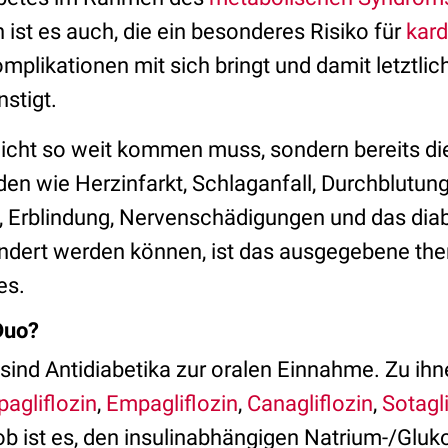
ist es auch, die ein besonderes Risiko für
kard
mplikationen mit sich bringt und damit letztlic
nstigt.
nicht so weit kommen muss, sondern bereits di
en wie Herzinfarkt, Schlaganfall, Durchblutung
z, Erblindung, Nervenschädigungen und das dia
dert werden können, ist das ausgegebene ther
es.
 Duo?
 sind Antidiabetika zur oralen Einnahme. Zu ih
pagliflozin
,
Empagliflozin
,
Canagliflozin
,
Sotagli
Job ist es, den insulinabhängigen Natrium-/Glu