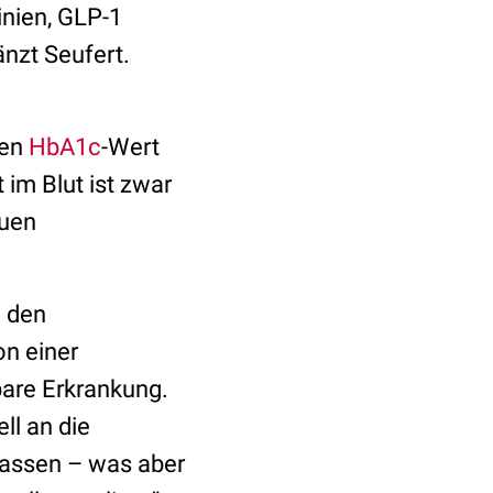
inien, GLP-1
̈nzt Seufert.
den
HbA1c
-Wert
 im Blut ist zwar
euen
n den
n einer
bare Erkrankung.
ll an die
passen – was aber