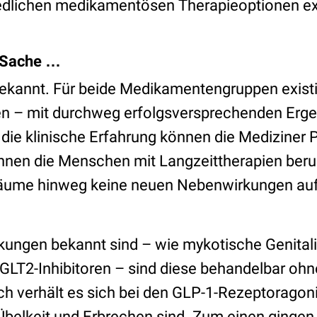
edlichen medikamentösen Therapieoptionen exze
 Sache …
bekannt. Für beide Medikamentengruppen existie
en – mit durchweg erfolgsversprechenden Erg
 die klinische Erfahrung können die Mediziner 
önnen die Menschen mit Langzeittherapien beru
räume hinweg keine neuen Nebenwirkungen auft
ngen bekannt sind – wie mykotische Genitali
SGLT2-Inhibitoren – sind diese behandelbar ohn
ch verhält es sich bei den GLP-1-Rezeptoragoni
elkeit und Erbrechen sind. Zum einen gingen