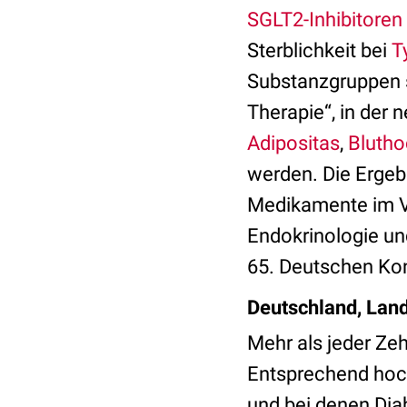
SGLT2-Inhibitoren
Sterblichkeit bei
T
Substanzgruppen s
Therapie“, in der 
Adipositas
,
Bluth
werden. Die Ergeb
Medikamente im Ve
Endokrinologie un
65. Deutschen Ko
Deutschland, Land
Mehr als jeder Ze
Entsprechend hoch 
und bei denen Di