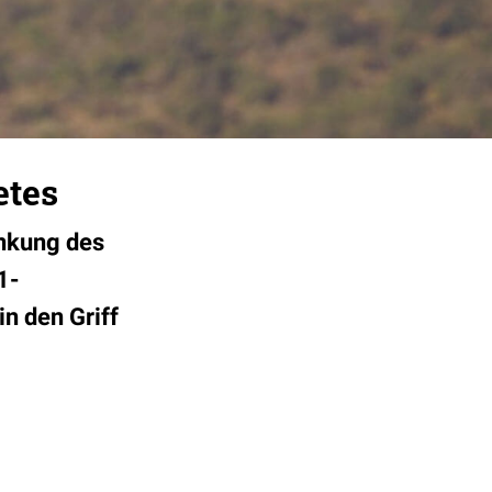
etes
enkung des
1-
n den Griff