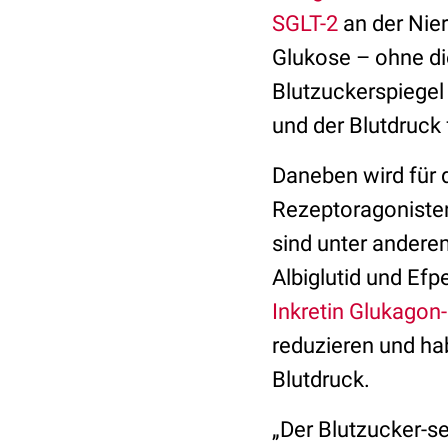
SGLT-2
an der Nie
Glukose – ohne di
Blutzuckerspiegel
und der Blutdruck f
Daneben wird für
Rezeptoragonisten 
sind unter ander
Albiglutid und Ef
Inkretin
Glukagon-l
reduzieren und hab
Blutdruck.
„Der Blutzucker-se