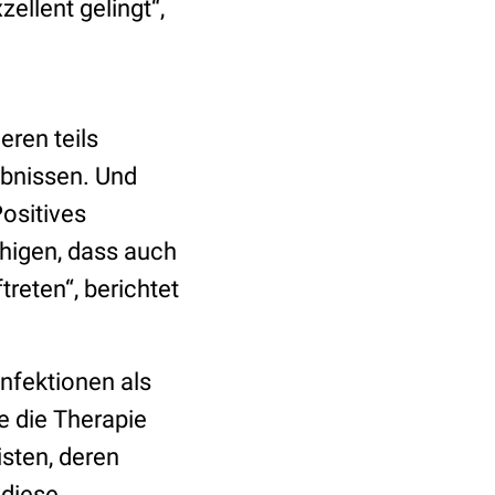
llent gelingt“,
ren teils
ebnissen. Und
Positives
higen, dass auch
reten“, berichtet
nfektionen als
e die Therapie
sten, deren
 diese