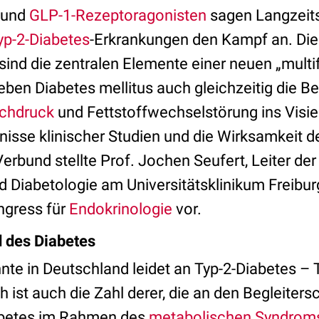
und
GLP-1-Rezeptoragonisten
sagen Langzeit
yp-2-Diabetes
-Erkrankungen den Kampf an.
Die
ind die zentralen Elemente einer neuen „multif
neben Diabetes mellitus auch gleichzeitig die 
ochdruck
und Fettstoffwechselstörung ins Vis
nisse klinischer Studien und die Wirksamkeit d
rbund stellte Prof. Jochen Seufert, Leiter der
d Diabetologie am Universitätsklinikum Freibu
ngress für
Endokrinologie
vor.
 des Diabetes
hnte in Deutschland leidet an Typ-2-Diabetes –
ist auch die Zahl derer, die an den Begleiter
abetes im Rahmen des
metabolischen Syndrom