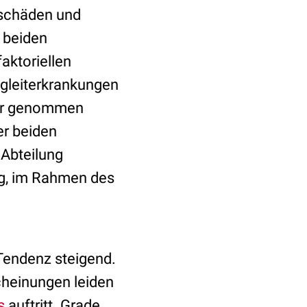
schäden und
 beiden
aktoriellen
Begleiterkrankungen
ier genommen
er beiden
 Abteilung
rg, im Rahmen des
 Tendenz steigend.
scheinungen leiden
s
auftritt. Grade