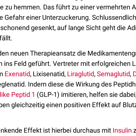
re zu hemmen. Das führt zu einer vermehrten 
e Gefahr einer Unterzuckerung. Schlussendlich
 schonend gesenkt, auf lange Sicht geht die Ad
ällt.
 den neuen Therapieansatz die Medikamenteng
ins Feld geführt. Vertreter mit erfolgreichen 
em
Exenatid
, Lixisenatid,
Liraglutid
,
Semaglutid
,
D
peglenatid. Indem diese die Wirkung des Pepti
ike Peptid 1
(GLP-1) imitieren, helfen sie dabe
en gleichzeitig einen positiven Effekt auf Blu
nkende Effekt ist hierbei durchaus mit
Insulin
z