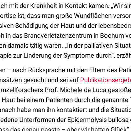
isch mit der Krankheit in Kontakt kamen: „Wir si
pertise ist, dass man große Wundflächen verso
iven Schädigung der Haut und der lebensbedro
uch in das Brandverletztenzentrum in Bochum 
en damals tätig waren. „In der palliativen Situa
erapie zur Linderung der Symptome durch“, erzä
n – nach Rücksprache mit den Eltern des Pat
nsätzen gesucht und sei auf
Publikationsergeb
mzellforschers Prof. Michele de Luca gestoßen
 Haut bei einem Patienten durch die genannte 
nach habe man ihn kontaktiert und die Situatio
iedene Unterformen der Epidermolysis bullosa g
ass das genau passte – aber wir hatten Glück“,