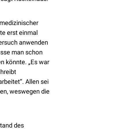
 medizinischer
te erst einmal
versuch anwenden
wisse man schon
en könnte. „Es war
hreibt
eitet“. Allen sei
sen, weswegen die
stand des