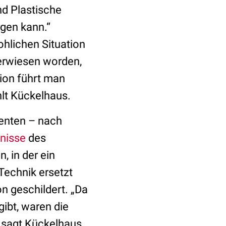
nd Plastische
rgen kann.“
hlichen Situation
verwiesen worden,
tion führt man
hlt Kückelhaus.
ienten – nach
nisse
des
, in der ein
Technik ersetzt
n geschildert. „Da
ibt, waren die
 sagt Kückelhaus.