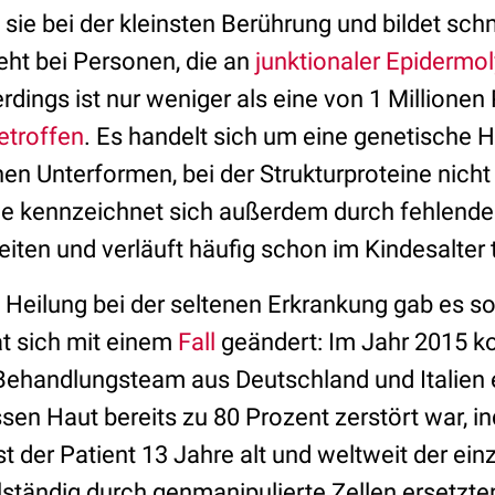
lt sie bei der kleinsten Berührung und bildet s
ht bei Personen, die an
junktionaler Epidermol
lerdings ist nur weniger als eine von 1 Millione
etroffen
. Es handelt sich um eine genetische 
en Unterformen, bei der Strukturproteine nicht
ie kennzeichnet sich außerdem durch fehlende
iten und verläuft häufig schon im Kindesalter 
 Heilung bei der seltenen Erkrankung gab es so
at sich mit einem
Fall
geändert: Im Jahr 2015 k
s Behandlungsteam aus Deutschland und Italien 
sen Haut bereits zu 80 Prozent zerstört war, i
st der Patient 13 Jahre alt und weltweit der ei
lständig durch genmanipulierte Zellen ersetzten