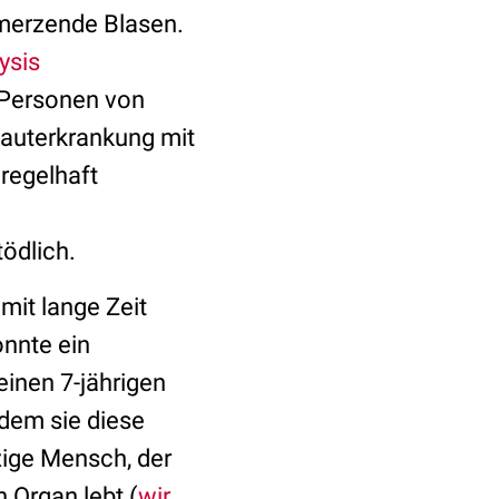
chmerzende Blasen.
ysis
n Personen von
Hauterkrankung mit
 regelhaft
tödlich.
mit lange Zeit
onnte ein
einen 7-jährigen
ndem sie diese
nzige Mensch, der
 Organ lebt (
wir