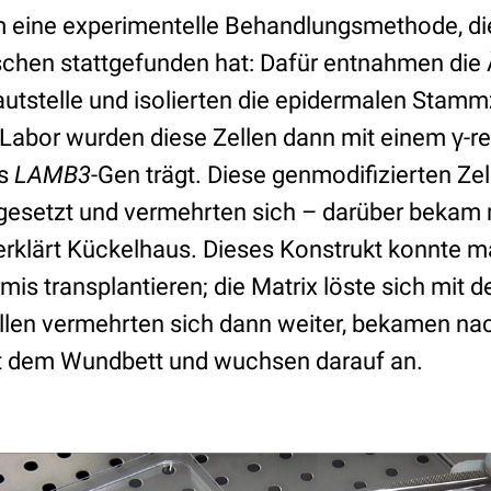
m eine experimentelle Behandlungsmethode, die
hen stattgefunden hat: Dafür entnahmen die 
utstelle und isolierten die epidermalen Stamm
 Labor wurden diese Zellen dann mit einem γ-re
as
LAMB3
-Gen trägt. Diese genmodifizierten Ze
x gesetzt und vermehrten sich – darüber bekam 
 erklärt Kückelhaus. Dieses Konstrukt konnte 
mis transplantieren; die Matrix löste sich mit de
ellen vermehrten sich dann weiter, bekamen na
it dem Wundbett und wuchsen darauf an.