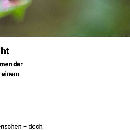
cht
rmen der
h einem
 Menschen – doch