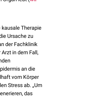
e kausale Therapie
die Ursache zu
an der Fachklinik
rzt in dem Fall,
enden
pidermis an die
elhaft vom Körper
len Stress ab. „Um
enerieren, das