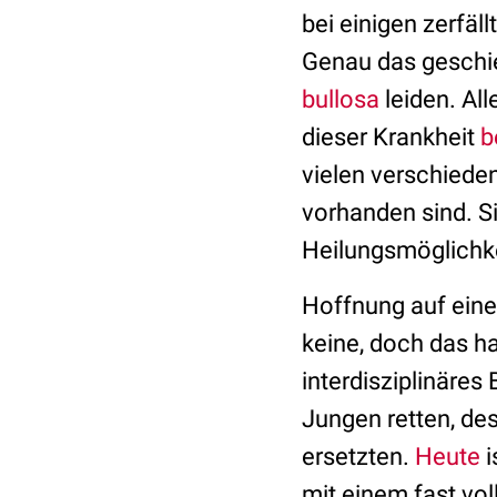
bei einigen zerfäl
Genau das geschie
bullosa
leiden. Al
dieser Krankheit
b
vielen verschieden
vorhanden sind. S
Heilungsmöglichke
Hoffnung auf eine
keine, doch das h
interdisziplinäre
Jungen retten, des
ersetzten.
Heute
i
mit einem fast vol