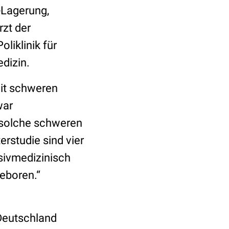
-Lagerung,
rzt der
liklinik für
edizin.
mit schweren
war
 solche schweren
rstudie sind vier
sivmedizinisch
eboren.“
Deutschland