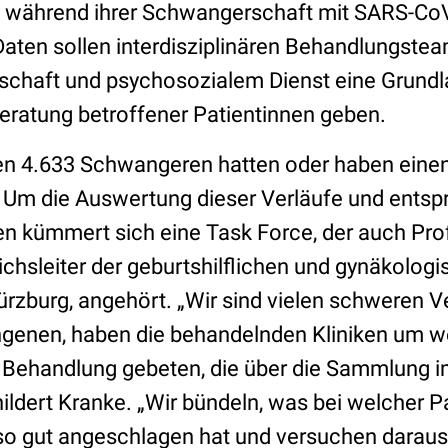
ich während ihrer Schwangerschaft mit SARS-CoV
ten sollen interdisziplinären Behandlungstea
chaft und psychosozialem Dienst eine Grundl
ratung betroffener Patientinnen geben.
en 4.633 Schwangeren hatten oder haben eine
 Um die Auswertung dieser Verläufe und ents
n kümmert sich eine Task Force, der auch Prof
ichsleiter der geburtshilflichen und gynäkolog
rzburg, angehört. „Wir sind vielen schweren V
genen, haben die behandelnden Kliniken um w
 Behandlung gebeten, die über die Sammlung i
ildert Kranke. „Wir bündeln, was bei welcher Pa
 so gut angeschlagen hat und versuchen dara