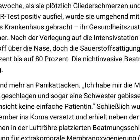
oche, als sie plötzlich Gliederschmerzen und
R-Test positiv ausfiel, wurde sie umgehend mi
s Krankenhaus gebracht – ihr Gesundheitszus
er. Nach der Verlegung auf die Intensivstatio
ff über die Nase, doch die Sauerstoffsättigung
zent bis auf 80 Prozent. Die nichtinvasive Be
g.
und mehr an Panikattacken. „Ich habe mir die
 geschlagen und sogar eine Schwester gebissen“
insicht keine einfache Patientin.“ Schließlich 
ember ins Koma versetzt und erhielt neben der
en in der Luftröhre platzierten Beatmungsschl
ung für extrakorporale Membranoxygenierung