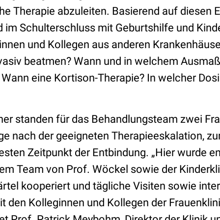
che Therapie abzuleiten. Basierend auf diesen 
im Schulterschluss mit Geburtshilfe und Kind
ginnen und Kollegen aus anderen Krankenhäuse
vasiv beatmen? Wann und in welchem Ausmaß i
? Wann eine Kortison-Therapie? In welcher Dos
ner standen für das Behandlungsteam zwei Fr
ge nach der geeigneten Therapieeskalation, z
sten Zeitpunkt der Entbindung. „Hier wurde en
dem Team von Prof. Wöckel sowie der Kinderkl
tel kooperiert und tägliche Visiten sowie inter
 den Kolleginnen und Kollegen der Frauenklin
et Prof. Patrick Meybohm, Direktor der Klinik und