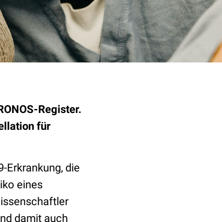
CRONOS-Register.
llation für
9-Erkrankung, die
iko eines
issenschaftler
und damit auch