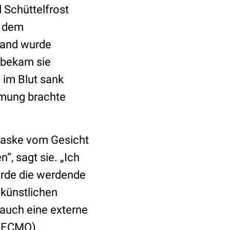
 Schüttelfrost
t dem
tand wurde
n bekam sie
 im Blut sank
atmung brachte
 Maske vom Gesicht
, sagt sie. „Ich
wurde die werdende
 künstlichen
auch eine externe
 (ECMO).