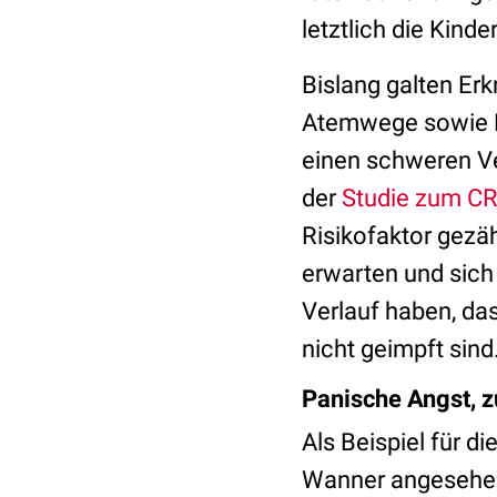
letztlich die Kind
Bislang galten Er
Atemwege sowie Di
einen schweren Ve
der
Studie zum C
Risikofaktor gezäh
erwarten und sich
Verlauf haben, da
nicht geimpft sind
Panische Angst, z
Als Beispiel für d
Wanner angesehen 