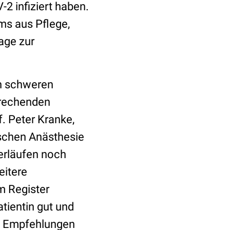
-2 infiziert haben.
ms aus Pflege,
age zur
n schweren
prechenden
. Peter Kranke,
ischen Anästhesie
erläufen noch
eitere
m Register
tientin gut und
us Empfehlungen