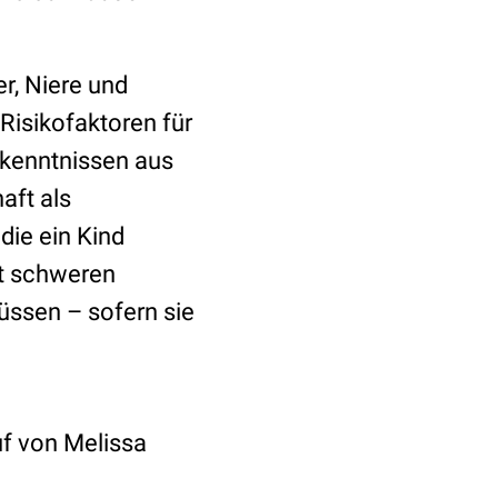
r, Niere und
isikofaktoren für
rkenntnissen aus
ft als
die ein Kind
rt schweren
üssen – sofern sie
uf von Melissa