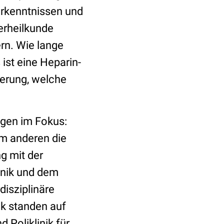
Erkenntnissen und
erheilkunde
rn. Wie lange
st eine Heparin-
ierung, welche
agen im Fokus:
um anderen die
g mit der
inik und dem
disziplinäre
ik standen auf
 Poliklinik für