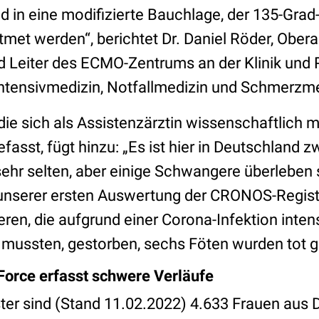
 in eine modifizierte Bauchlage, der 135-Grad
met werden“, berichtet Dr. Daniel Röder, Obera
d Leiter des ECMO-Zentrums an der Klinik und Po
Intensivmedizin, Notfallmedizin und Schmerzm
die sich als Assistenzärztin wissenschaftlich 
fasst, fügt hinzu: „Es ist hier in Deutschland z
sehr selten, aber einige Schwangere überleben
n unserer ersten Auswertung der CRONOS-Registe
en, die aufgrund einer Corona-Infektion inten
mussten, gestorben, sechs Föten wurden tot g
orce erfasst schwere Verläufe
r sind (Stand 11.02.2022) 4.633 Frauen aus 