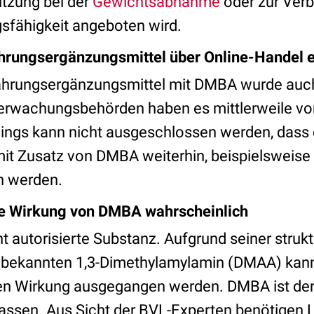
ützung bei der
Gewichtsabnahme
oder zur Ver
sfähigkeit angeboten wird.
rungsergänzungsmittel über Online-Handel er
ahrungsergänzungsmittel mit DMBA wurde auch
berwachungsbehörden haben es mittlerweile v
ngs kann nicht ausgeschlossen werden, dass 
it Zusatz von DMBA weiterhin, beispielsweise 
n werden.
e Wirkung von DMBA wahrscheinlich
t autorisierte Substanz. Aufgrund seiner strukt
 bekannten 1,3-Dimethylamylamin (DMAA) kann
 Wirkung ausgegangen werden. DMBA ist derze
lassen. Aus Sicht der BVL-Experten benötigen L