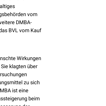
altiges
ngsbehörden vom
weitere DMBA-
t das BVL vom Kauf
ünschte Wirkungen
Sie klagten über
ersuchungen
ngsmittel zu sich
MBA ist eine
ngssteigerung beim