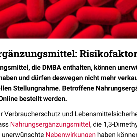
gänzungsmittel: Risikofakt
gsmittel, die DMBA enthalten, können unerw
aben und dürfen deswegen nicht mehr verkauf
uellen Stellungnahme. Betroffene Nahrungserg
Online bestellt werden.
 Verbraucherschutz und Lebensmittelsicherheit
dass
Nahrungsergänzungsmittel
, die 1,3-Dimeth
, unerwünschte
Nebenwirkungen
haben können