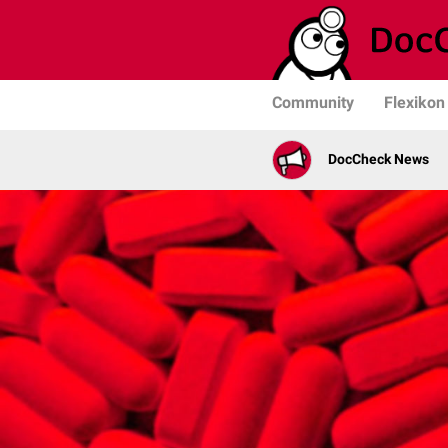
Community
Flexikon
DocCheck News