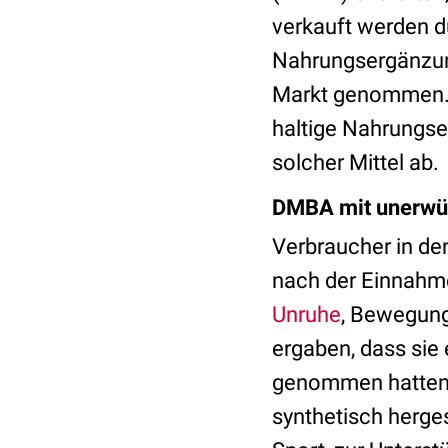
verkauft werden d
Nahrungsergänzun
Markt genommen. 
haltige Nahrungser
solcher Mittel ab.
DMBA mit unerwü
Verbraucher in d
nach der Einnahme
Unruhe
, Bewegung
ergaben, dass si
genommen hatten, 
synthetisch herges