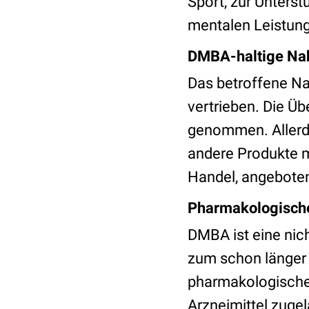
Sport, zur Unterst
mentalen Leistung
DMBA-haltige Nah
Das betroffene N
vertrieben. Die Ü
genommen. Allerdi
andere Produkte m
Handel, angebote
Pharmakologisch
DMBA ist eine nich
zum schon länger
pharmakologischen
Arzneimittel zuge