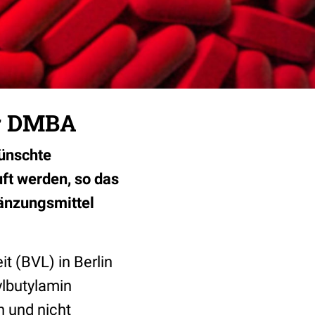
or DMBA
ünschte
t werden, so das
änzungsmittel
 (BVL) in Berlin
ylbutylamin
 und nicht