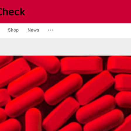
Shop
News