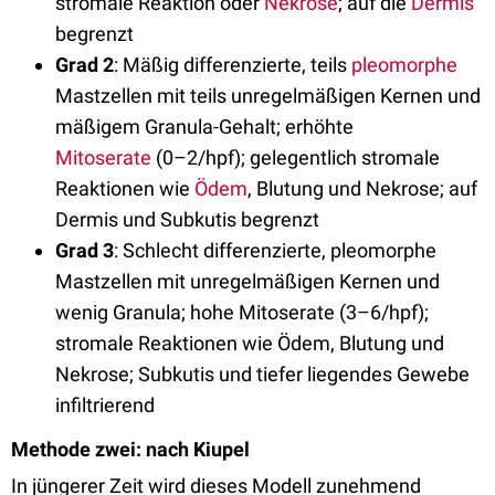
stromale Reaktion oder
Nekrose
; auf die
Dermis
begrenzt
Grad 2
: Mäßig differenzierte, teils
pleomorphe
Mastzellen mit teils unregelmäßigen Kernen und
mäßigem Granula-Gehalt; erhöhte
Mitoserate
(0–2/hpf); gelegentlich stromale
Reaktionen wie
Ödem
, Blutung und Nekrose; auf
Dermis und Subkutis begrenzt
Grad 3
: Schlecht differenzierte, pleomorphe
Mastzellen mit unregelmäßigen Kernen und
wenig Granula; hohe Mitoserate (3–6/hpf);
stromale Reaktionen wie Ödem, Blutung und
Nekrose; Subkutis und tiefer liegendes Gewebe
infiltrierend
Methode zwei: nach Kiupel
In jüngerer Zeit wird dieses Modell zunehmend