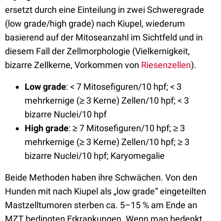
ersetzt durch eine Einteilung in zwei Schweregrade
(low grade/high grade) nach Kiupel, wiederum
basierend auf der Mitoseanzahl im Sichtfeld und in
diesem Fall der Zellmorphologie (Vielkernigkeit,
bizarre Zellkerne, Vorkommen von
Riesenzellen
).
Low grade
: < 7 Mitosefiguren/10 hpf; < 3
mehrkernige (≥ 3 Kerne) Zellen/10 hpf; < 3
bizarre Nuclei/10 hpf
High grade
: ≥ 7 Mitosefiguren/10 hpf; ≥ 3
mehrkernige (≥ 3 Kerne) Zellen/10 hpf; ≥ 3
bizarre Nuclei/10 hpf; Karyomegalie
Beide Methoden haben ihre Schwächen. Von den
Hunden mit nach Kiupel als „low grade“ eingeteilten
Mastzelltumoren sterben ca. 5–15 % am Ende an
MZT bedingten Erkrankungen. Wenn man bedenkt,