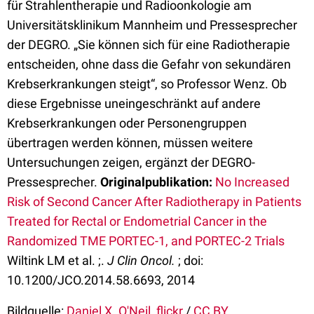
für Strahlentherapie und Radioonkologie am
Universitätsklinikum Mannheim und Pressesprecher
der DEGRO. „Sie können sich für eine Radiotherapie
entscheiden, ohne dass die Gefahr von sekundären
Krebserkrankungen steigt“, so Professor Wenz. Ob
diese Ergebnisse uneingeschränkt auf andere
Krebserkrankungen oder Personengruppen
übertragen werden können, müssen weitere
Untersuchungen zeigen, ergänzt der DEGRO-
Pressesprecher.
Originalpublikation:
No Increased
Risk of Second Cancer After Radiotherapy in Patients
Treated for Rectal or Endometrial Cancer in the
Randomized TME PORTEC-1, and PORTEC-2 Trials
Wiltink LM et al. ;.
J Clin Oncol.
; doi:
10.1200/JCO.2014.58.6693, 2014
Bildquelle:
Daniel X. O'Neil, flickr
/
CC BY