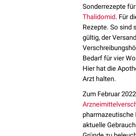
Sonderrezepte für
Thalidomid
. Für 
Rezepte. So sind 
gültig, der Versand
Verschreibungshöc
Bedarf für vier W
Hier hat die Apot
Arzt halten.
Zum Februar 2022 
Arzneimittelvers
pharmazeutische P
aktuelle Gebrauchs
Gründe zu beleuch