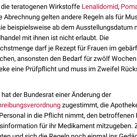
 die teratogenen Wirkstoffe
Lenalidomid
,
Poma
die Abrechnung gelten andere Regeln als für Mu
sie beispielsweise ab dem Ausstellungsdatum n
handel mit ihnen ist nicht erlaubt. Die
hstmenge darf je Rezept für Frauen im gebärf
ochen, ansonsten den Bedarf für zwölf Wochen 
heke eine Prüfpflicht und muss im Zweifel Rüc
hat der Bundesrat einer Änderung der
chreibungsverordnung
zugestimmt, die Apotheke
ersonal in die Pflicht nimmt, den betroffenen 
information für ihr Medikament mitzugeben. Zei
ten und sich die Regeln noch einmal ins Gedäc