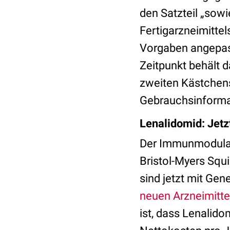
den Satzteil „sow
Fertigarzneimittel
Vorgaben angepas
Zeitpunkt behält d
zweiten Kästchens
Gebrauchsinformat
Lenalidomid: Jet
Der Immunmodulato
Bristol-Myers Squ
sind jetzt mit Gen
neuen Arzneimitte
ist, dass Lenalido