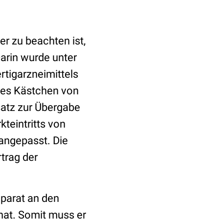
r zu beachten ist,
rin wurde unter
tigarzneimittels
tes Kästchen von
satz zur Übergabe
teintritts von
angepasst. Die
trag der
äparat an den
hat. Somit muss er