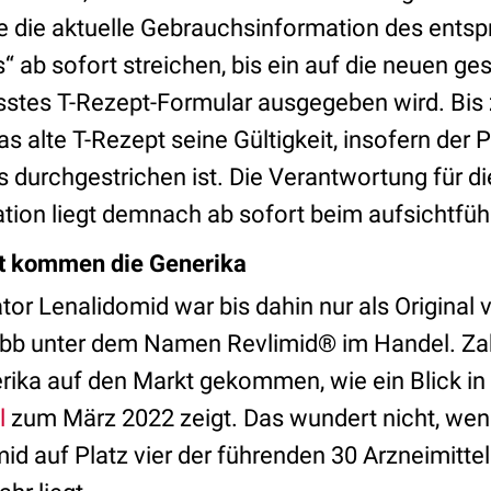
ie die aktuelle Gebrauchsinformation des ents
s“ ab sofort streichen, bis ein auf die neuen ge
stes T-Rezept-Formular ausgegeben wird. Bis
as alte T-Rezept seine Gültigkeit, insofern der
 durchgestrichen ist. Die Verantwortung für d
ion liegt demnach ab sofort beim aufsichtfü
zt kommen die Generika
r Lenalidomid war bis dahin nur als Original 
ibb unter dem Namen Revlimid® im Handel. Za
erika auf den Markt gekommen, wie ein Blick in
l
zum März 2022 zeigt. Das wundert nicht, we
mid auf Platz vier der führenden 30 Arzneimitte