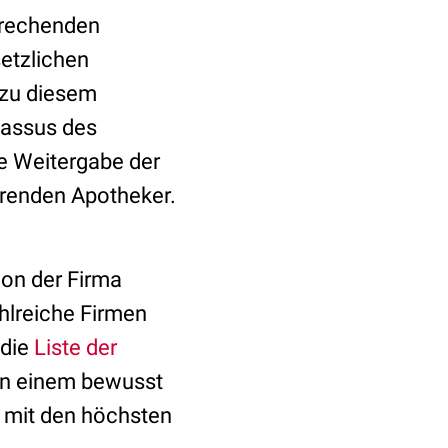
prechenden
setzlichen
 zu diesem
 Passus des
ie Weitergabe der
hrenden Apotheker.
von der Firma
hlreiche Firmen
 die
Liste der
nn einem bewusst
l mit den höchsten