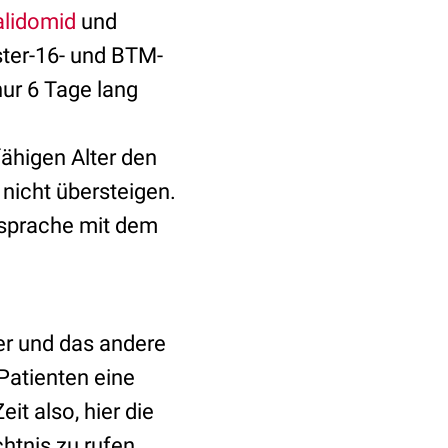
lidomid
und
ster-16- und BTM-
ur 6 Tage lang
ähigen Alter den
nicht übersteigen.
ksprache mit dem
r und das andere
Patienten eine
t also, hier die
htnis zu rufen.