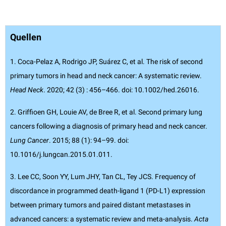
Quellen
1. Coca-Pelaz A, Rodrigo JP, Suárez C, et al. The risk of second
primary tumors in head and neck cancer: A systematic review.
Head Neck
. 2020; 42 (3) : 456–466. doi: 10.1002/hed.26016.
2. Griffioen GH, Louie AV, de Bree R, et al. Second primary lung
cancers following a diagnosis of primary head and neck cancer.
Lung Cancer
. 2015; 88 (1): 94–99. doi:
10.1016/j.lungcan.2015.01.011.
3. Lee CC, Soon YY, Lum JHY, Tan CL, Tey JCS. Frequency of
discordance in programmed death-ligand 1 (PD-L1) expression
between primary tumors and paired distant metastases in
advanced cancers: a systematic review and meta-analysis.
Acta