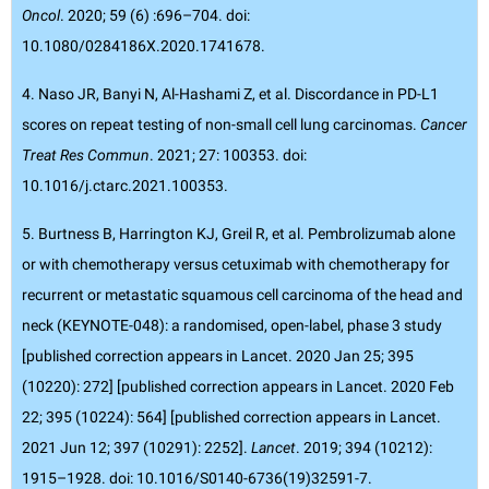
Oncol
. 2020; 59 (6) :696–704. doi:
10.1080/0284186X.2020.1741678.
4. Naso JR, Banyi N, Al-Hashami Z, et al. Discordance in PD-L1
scores on repeat testing of non-small cell lung carcinomas.
Cancer
Treat Res Commun
. 2021; 27: 100353. doi:
10.1016/j.ctarc.2021.100353.
5. Burtness B, Harrington KJ, Greil R, et al. Pembrolizumab alone
or with chemotherapy versus cetuximab with chemotherapy for
recurrent or metastatic squamous cell carcinoma of the head and
neck (KEYNOTE-048): a randomised, open-label, phase 3 study
[published correction appears in Lancet. 2020 Jan 25; 395
(10220): 272] [published correction appears in Lancet. 2020 Feb
22; 395 (10224): 564] [published correction appears in Lancet.
2021 Jun 12; 397 (10291): 2252].
Lancet
. 2019; 394 (10212):
1915–1928. doi: 10.1016/S0140-6736(19)32591-7.