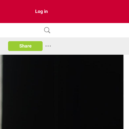
Log in
Share