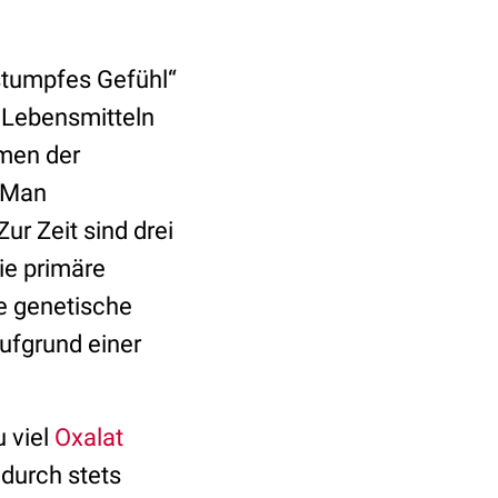
stumpfes Gefühl“
 Lebensmitteln
rmen der
. Man
ur Zeit sind drei
ie primäre
de genetische
ufgrund einer
 viel
Oxalat
 durch stets