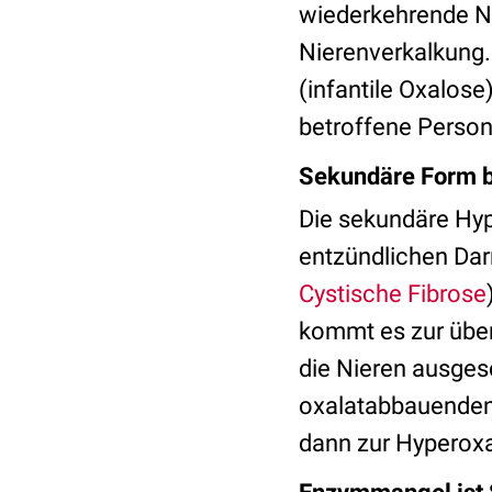
wiederkehrende N
Nierenverkalkung.
(infantile Oxalose
betroffene Perso
Sekundäre Form 
Die sekundäre Hyp
entzündlichen Da
Cystische Fibrose
kommt es zur übe
die Nieren ausge
oxalatabbauenden
dann zur Hyperoxa