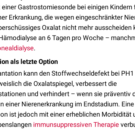
 einer Gastrostomiesonde bei einigen Kindern f
ener Erkrankung, die wegen eingeschränkter Nie
erschüssiges Oxalat nicht mehr ausscheiden 
e Hämodialyse an 6 Tagen pro Woche – manchm
onealdialyse
.
on als letzte Option
antation kann den Stoffwechseldefekt bei PH1 
eislich die Oxalatspiegel, verbessert die
tationen und verhindert – wenn sie präventiv 
en einer Nierenerkrankung im Endstadium. Eine
on ist jedoch mit einer erheblichen Morbidität 
ebenslangen
immunsuppressiven Therapie
verb