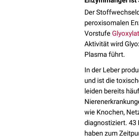
Enzymmangel ist 
Der Stoffwechseld
peroxisomalen Enz
Vorstufe
Glyoxyla
Aktivität wird Gly
Plasma führt.
In der Leber produ
und ist die toxis
leiden bereits häuf
Nierenerkrankunge
wie Knochen, Netz
diagnostiziert. 43
haben zum Zeitpun