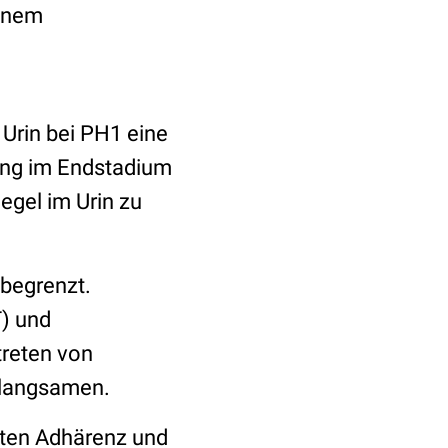
einem
.
 Urin bei PH1 eine
kung im Endstadium
egel im Urin zu
 begrenzt.
) und
treten von
erlangsamen.
hten Adhärenz und