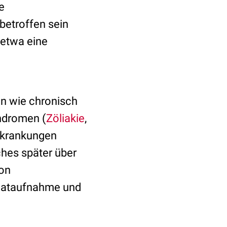
e
betroffen sein
 etwa eine
en wie chronisch
ndromen (
Zöliakie
,
rkrankungen
hes später über
von
alataufnahme und