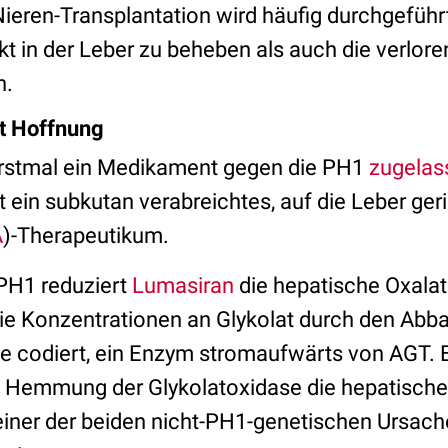
Nieren-Transplantation wird häufig durchgefüh
t in der Leber zu beheben als auch die verlore
n.
t Hoffnung
rstmal ein Medikament gegen die PH1
zugelas
 ein subkutan verabreichtes, auf die Leber ger
A
)-Therapeutikum.
 PH1 reduziert
Lumasiran
die hepatische Oxalat
die Konzentrationen an Glykolat durch den Abb
e codiert, ein Enzym stromaufwärts von AGT. Es
e Hemmung der Glykolatoxidase die hepatische
 einer der beiden nicht-PH1-genetischen Ursach