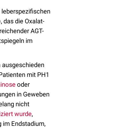
 leberspezifischen
 das die Oxalat-
reichender AGT-
tspiegeln im
en ausgeschieden
Patienten mit PH1
inose
oder
rungen in Geweben
elang nicht
iziert wurde
,
g im Endstadium,