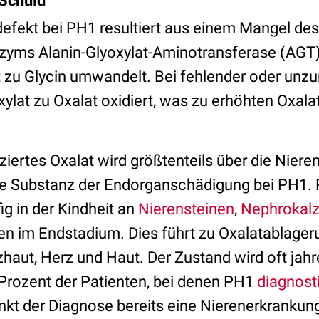
Schuld
efekt bei PH1 resultiert aus einem Mangel des
yms Alanin-Glyoxylat-Aminotransferase (AGT),
t
zu Glycin umwandelt. Bei fehlender oder unzu
oxylat zu Oxalat oxidiert, was zu erhöhten Oxala
ziertes Oxalat wird größtenteils über die Nier
che Substanz der Endorganschädigung bei PH1. 
ig in der Kindheit an
Nierensteinen
,
Nephrokalz
n im Endstadium. Dies führt zu Oxalatablage
haut, Herz und Haut. Der Zustand wird oft jahr
 Prozent der Patienten, bei denen PH1
diagnost
kt der Diagnose bereits eine Nierenerkrankun