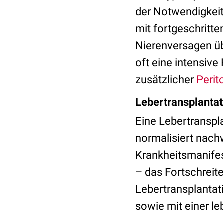
der Notwendigkeit
mit fortgeschritt
Nierenversagen üb
oft eine intensiv
zusätzlicher
Perit
Lebertransplantati
Eine Lebertranspl
normalisiert nachw
Krankheitsmanifes
– das Fortschreit
Lebertransplantati
sowie mit einer l