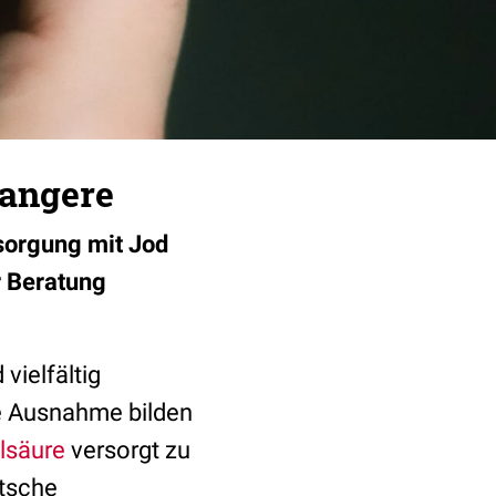
wangere
sorgung mit Jod
r Beratung
vielfältig
ne Ausnahme bilden
lsäure
versorgt zu
utsche