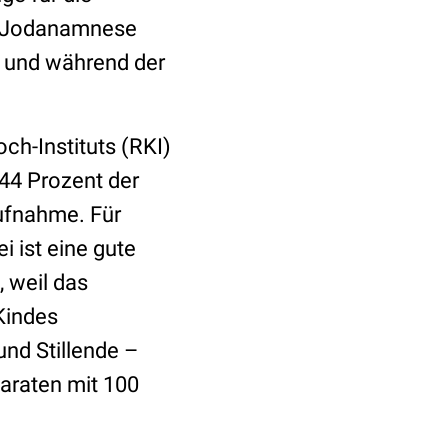
ie Jodanamnese
 und während der
h-Instituts (RKI)
44 Prozent der
aufnahme. Für
i ist eine gute
 weil das
Kindes
nd Stillende –
araten mit 100