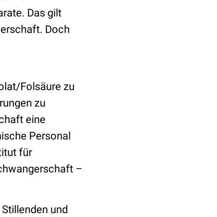
rate. Das gilt
gerschaft. Doch
olat/Folsäure zu
erungen zu
chaft eine
nische Personal
tut für
Schwangerschaft –
Stillenden und