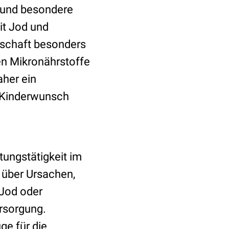
g und besondere
it Jod und
rschaft besonders
en Mikronährstoffe
aher ein
t Kinderwunsch
tungstätigkeit im
t über Ursachen,
 Jod oder
rsorgung.
ge für die