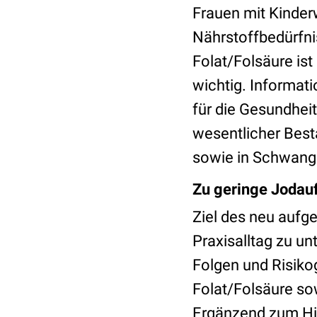
Frauen mit Kinder
Nährstoffbedürfni
Folat/Folsäure is
wichtig. Informat
für die Gesundhei
wesentlicher Best
sowie in Schwanger
Zu geringe Jodau
Ziel des neu aufge
Praxisalltag zu un
Folgen und Risiko
Folat/Folsäure s
Ergänzend zum Hin