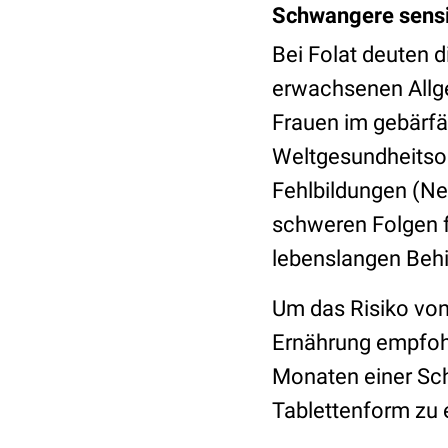
Schwangere sensi
Bei Folat deuten 
erwachsenen Allge
Frauen im gebärfäh
Weltgesundheitsor
Fehlbildungen (Ne
schweren Folgen f
lebenslangen Beh
Um das Risiko von
Ernährung empfohl
Monaten einer Sc
Tablettenform zu