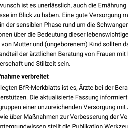
wunsch ist es unerlässlich, auch die Ernährun
sse im Blick zu haben. Eine gute Versorgung m
t in der sensiblen Phase rund um die Schwange
ionen über die Bedeutung dieser lebenswichtig
t von Mutter und (ungeborenem) Kind sollten d
andteil der ärztlichen Beratung von Frauen mi
schaft und Stillzeit sein.
fnahme verbreitet
legten BfR-Merkblatts ist es, Ärzte bei der Bera
terstützen. Die aktualisierte Fassung informier
gruppen einer unzureichenden Versorgung mit
owie über Maßnahmen zur Verbesserung der Ve
tergrundwissen stellt die Publikation Werkzeu