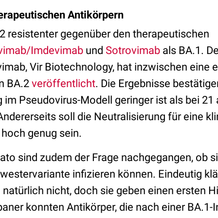
erapeutischen Antikörpern
.2 resistenter gegenüber den therapeutischen
ivimab/Imdevimab
und
Sotrovimab
als BA.1.
De
imab, Vir Biotechnology,
hat inzwischen eine e
n BA.2
veröffentlicht
. Die Ergebnisse bestätige
g im Pseudovirus-Modell geringer ist als bei 2
 Andererseits soll die Neutralisierung
für eine kl
 hoch genug sein.
ato sind zudem der Frage nachgegangen, ob sic
westervariante infizieren können. Eindeutig k
atürlich nicht, doch sie geben einen ersten H
ner konnten Antikörper, die nach einer BA.1-I