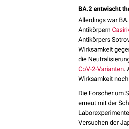
BA.2 entwischt th
Allerdings war BA
Antikörpern
Casir
Antikörpers
Sotrov
Wirksamkeit gege
die Neutralisierun
CoV-2-Varianten
.
Wirksamkeit
noch
Die Forscher um S
erneut mit der Sch
Laborexperimente n
Versuchen der Japa