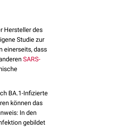
r Hersteller des
igene Studie zur
n einerseits, dass
1 anderen
SARS-
inische
h BA.1-Infizierte
lären können das
inweis: In den
nfektion gebildet