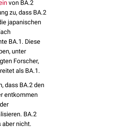
ein
von BA.2
ung zu, dass
BA.2
die japanischen
fach
nte BA.1.
Diese
pen, unter
igten Forscher,
eitet als BA.1.
n, dass BA.2 den
er entkommen
der
lisieren. BA.2
 aber nicht.