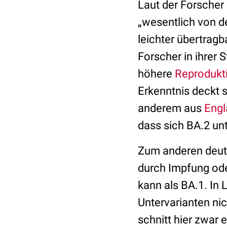
Laut der Forsche
„wesentlich von 
leichter übertragb
Forscher in ihrer 
höhere
Reprodukt
Erkenntnis deckt 
anderem
aus
Engl
dass sich BA.2 un
Zum anderen deute
durch Impfung ode
kann als BA.1.
In 
Untervarianten nic
schnitt hier zwar 