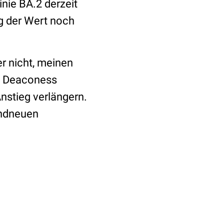
inie BA.2 derzeit
ag der Wert noch
r nicht, meinen
l Deaconess
nstieg verlängern.
andneuen