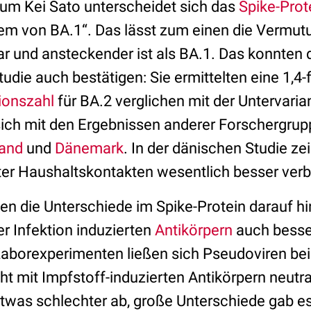
r um
Kei Sato unterscheidet sich das
Spike-Prot
dem von BA.1
“
. Das lässt zum einen die Vermut
ar und ansteckender ist als BA.1
. Das konnten 
Studie auch bestätigen: Sie
ermittelten eine 1,4-
ionszahl
für BA.2 verglichen mit der Untervaria
sich mit den Ergebnissen anderer Forschergrup
and
und
Dänemark
. In der dänischen Studie ze
ter Haushaltskontakten wesentlich besser verbr
n die Unterschiede im Spike-Protein darauf hi
r Infektion induzierten
Antikörpern
auch bess
Laborexperimenten ließen sich Pseudoviren bei
ht mit Impfstoff-induzierten Antikörpern neutra
etwas schlechter ab, große Unterschiede gab es