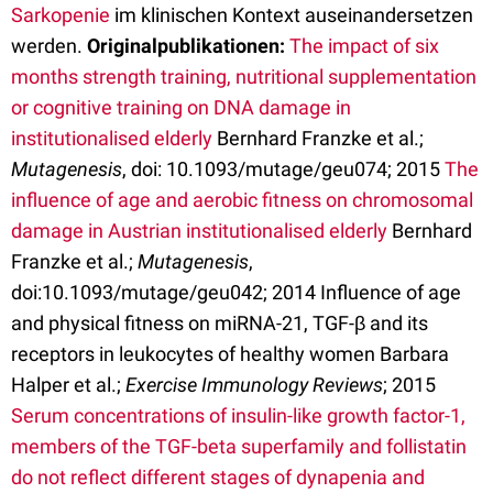
Sarkopenie
im klinischen Kontext auseinandersetzen
werden.
Originalpublikationen:
The impact of six
months strength training, nutritional supplementation
or cognitive training on DNA damage in
institutionalised elderly
Bernhard Franzke et al.;
Mutagenesis
, doi: 10.1093/mutage/geu074; 2015
The
influence of age and aerobic fitness on chromosomal
damage in Austrian institutionalised elderly
Bernhard
Franzke et al.;
Mutagenesis
,
doi:10.1093/mutage/geu042; 2014 Influence of age
and physical fitness on miRNA-21, TGF-β and its
receptors in leukocytes of healthy women Barbara
Halper et al.;
Exercise Immunology Reviews
; 2015
Serum concentrations of insulin-like growth factor-1,
members of the TGF-beta superfamily and follistatin
do not reflect different stages of dynapenia and