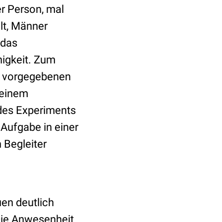
er Person, mal
lt, Männer
 das
igkeit. Zum
r vorgegebenen
 einem
des Experiments
 Aufgabe in einer
n Begleiter
en deutlich
Die Anwesenheit