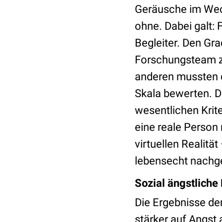
Geräusche im Wech
ohne. Dabei galt: 
Begleiter. Den Gr
Forschungsteam zu
anderen mussten 
Skala bewerten. D
wesentlichen Krit
eine reale Person 
virtuellen Realitä
lebensecht nachge
Sozial ängstliche 
Die Ergebnisse de
stärker auf Angst