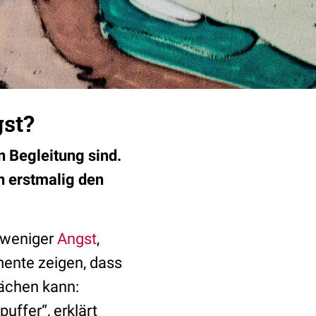
gst?
n Begleitung sind.
n erstmalig den
n weniger
Angst
,
mente zeigen, dass
ächen kann:
uffer“, erklärt