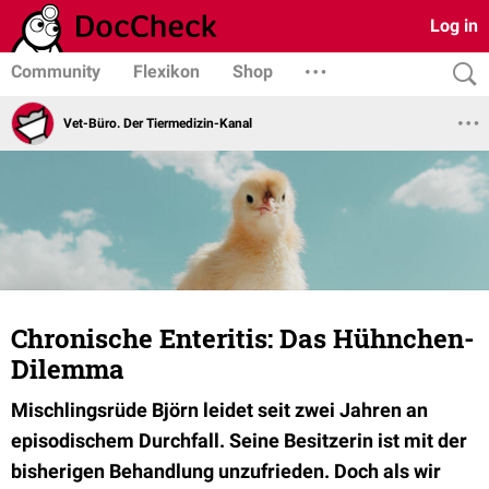
Log in
Community
Flexikon
Shop
Vet-Büro. Der Tiermedizin-Kanal
Chronische Enteritis: Das Hühnchen-
Dilemma
Mischlingsrüde Björn leidet seit zwei Jahren an
episodischem Durchfall. Seine Besitzerin ist mit der
bisherigen Behandlung unzufrieden. Doch als wir