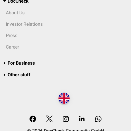
DocCheck
About Us
Investor Relations
Press
Career
For Business
Other stuff
© 2026 DocCheck Community GmbH