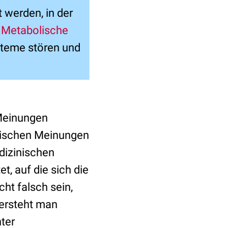
 werden, in der
.
Metabolische
steme stören und
 Meinungen
irischen Meinungen
dizinischen
t, auf die sich die
ht falsch sein,
versteht man
ter