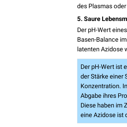
des Plasmas ode
5. Saure Lebensm
Der pH-Wert eines
Basen-Balance im
latenten Azidose
Der pH-Wert ist e
der Stärke einer 
Konzentration. I
Abgabe ihres Pr
Diese haben im 
eine Azidose ist