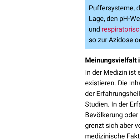
Puffersysteme, d
Lage, den pH-Wer
und
respiratoris
so zur Azidose 
Meinungsvielfalt i
In der Medizin is
existieren. Die I
der Erfahrungshei
Studien. In der Er
Bevölkerung oder M
grenzt sich aber 
medizinische Fakte