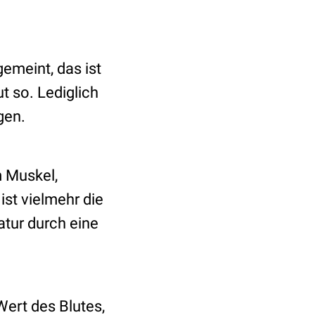
emeint, das ist
t so. Lediglich
gen.
m Muskel,
ist vielmehr die
tur durch eine
ert des Blutes,