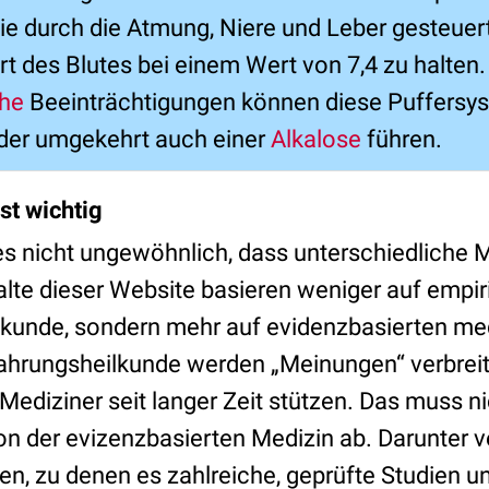
ie durch die Atmung, Niere und Leber gesteuert
t des Blutes bei einem Wert von 7,4 zu halten
che
Beeinträchtigungen können diese Puffersy
oder umgekehrt auch einer
Alkalose
führen.
st wichtig
t es nicht ungewöhnlich, dass unterschiedliche
nhalte dieser Website basieren weniger auf emp
lkunde, sondern mehr auf evidenzbasierten me
fahrungsheilkunde werden „Meinungen“ verbreite
ediziner seit langer Zeit stützen. Das muss nic
von der evizenzbasierten Medizin ab. Darunter 
n, zu denen es zahlreiche, geprüfte Studien un