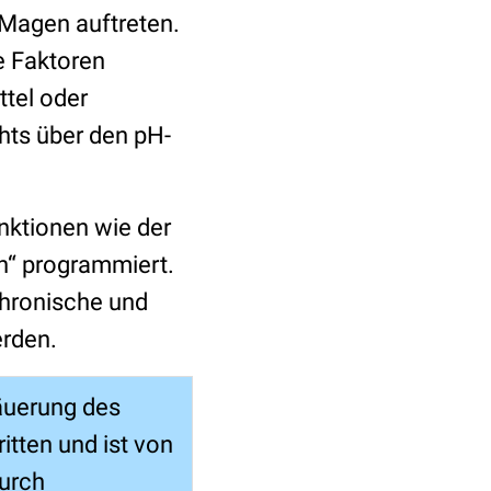
 Magen auftreten.
e Faktoren
tel oder
hts über den pH-
nktionen wie der
en“ programmiert.
chronische und
erden.
säuerung des
itten und ist von
durch