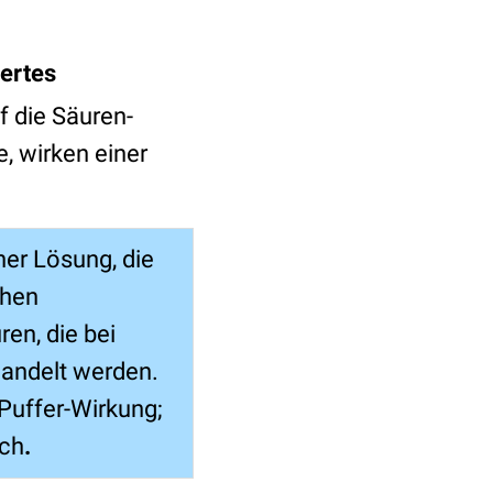
ertes
f die Säuren-
e, wirken einer
ner Lösung, die
ohen
en, die bei
andelt werden.
Puffer-Wirkung;
ich
.