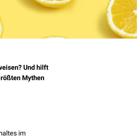
eisen? Und hilft
 größten Mythen
haltes im