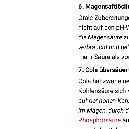
6. M
agensaftlösl
Orale Zubereitung
nicht auf den pH-
die Magensäure zu 
verbraucht und gela
mehr Säure als vo
7.
Cola übersäuer
Cola hat zwar ein
Kohlensäure sich v
auf der hohen Konz
im Magen, durch de
Phosphorsäure
än