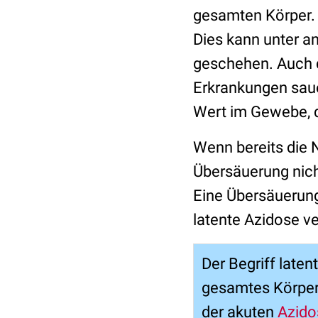
gesamten Körper. 
Dies kann unter a
geschehen. Auch d
Erkrankungen saue
Wert im Gewebe, d
Wenn bereits die 
Übersäuerung nicht
Eine Übersäuerung
latente Azidose v
Der Begriff late
gesamtes Körpers
der akuten
Azido