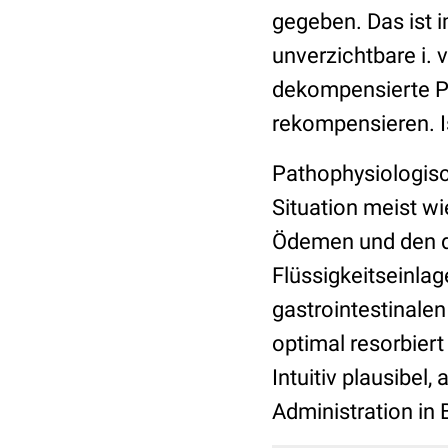
gegeben. Das ist 
unverzichtbare i. 
dekompensierte Pa
rekompensieren. I
Pathophysiologisch
Situation meist wi
Ödemen und den de
Flüssigkeitseinla
gastrointestinale
optimal resorbier
Intuitiv plausibel,
Administration in