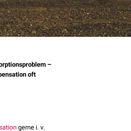
orptionsproblem –
ensation oft
sation
gerne i. v.