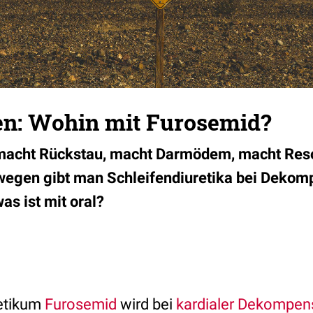
n: Wohin mit Furosemid?
 macht Rückstau, macht Darmödem, macht Res
wegen gibt man Schleifendiuretika bei Dekomp
as ist mit oral?
retikum
Furosemid
wird bei
kardialer Dekompen