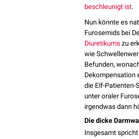
beschleunigt ist
.
Nun könnte es natü
Furosemids bei De
Diuretikums
zu erk
wie Schwellenwert
Befunden, wonach
Dekompensation 
die Elf-Patienten-
unter oraler Fur
irgendwas dann hö
Die dicke Darmwan
Insgesamt spricht 