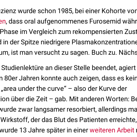
fizienz wurde schon 1985, bei einer Kohorte vo
en
, dass oral aufgenommenes Furosemid währ
Phase im Vergleich zum rekompensierten Zus
d in der Spitze niedrigere Plasmakonzentration
um, ist man versucht zu sagen. Buch zu. Näch
 Studienlektüre an dieser Stelle beendet, agiert 
n 80er Jahren konnte auch zeigen, dass es kein
 „area under the curve“ – also der Kurve der
on über die Zeit – gab. Mit anderen Worten: B
rde zwar langsamer resorbiert, allerdings ma
rkstoff, der das Blut des Patienten erreichte,
wurde 13 Jahre später in einer
weiteren Arbeit