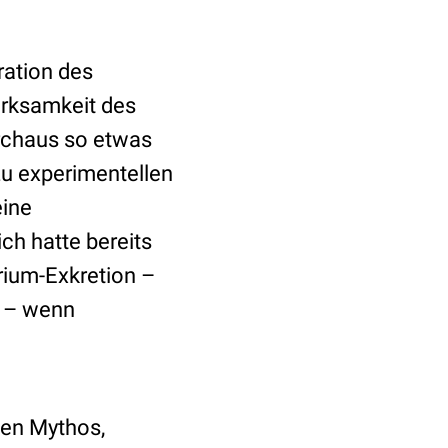
ration des
irksamkeit des
urchaus so etwas
zu experimentellen
ine
ich hatte bereits
rium-Exkretion –
n – wenn
hen Mythos,