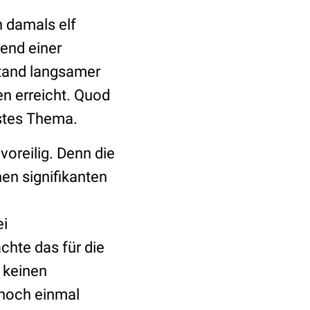
n damals elf
end einer
tand langsamer
en erreicht. Quod
stes Thema.
voreilig. Denn die
en signifikanten
ei
chte das für die
 keinen
noch einmal