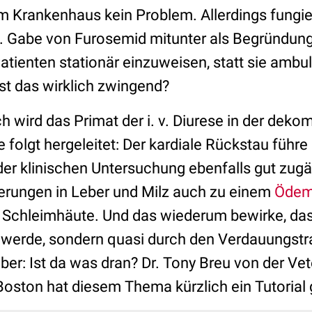
im Krankenhaus kein Problem. Allerdings fungie
v. Gabe von Furosemid mitunter als Begründung,
tienten stationär einzuweisen, statt sie ambul
st das wirklich zwingend?
 wird das Primat der i. v. Diurese in der deko
e folgt hergeleitet: Der kardiale Rückstau führ
r klinischen Untersuchung ebenfalls gut zug
gerungen in Leber und Milz auch zu einem
Öde
n Schleimhäute. Und das wiederum bewirke, da
t werde, sondern quasi durch den Verdauungstr
 aber: Ist da was dran? Dr. Tony Breu von der Ve
 Boston hat diesem Thema kürzlich ein Tutorial