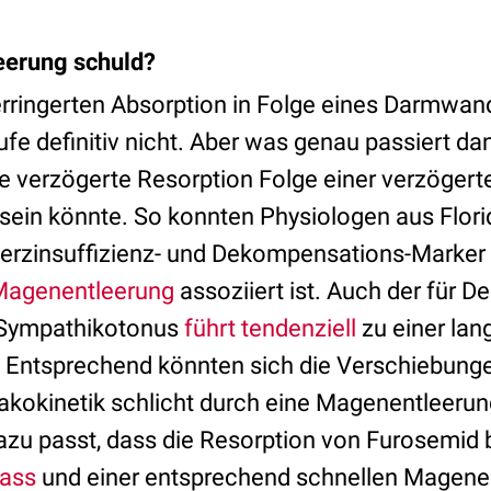
eerung schuld?
erringerten Absorption in Folge eines Darmw
fe definitiv nicht. Aber was genau passiert da
ie verzögerte Resorption Folge einer verzögert
ein könnte. So konnten Physiologen aus Flori
Herzinsuffizienz- und Dekompensations-Marker
Magenentleerung
assoziiert ist. Auch der für 
e Sympathikotonus
führt tendenziell
zu einer la
Entsprechend könnten sich die Verschiebunge
kokinetik schlicht durch eine Magenentleeru
azu passt, dass die Resorption von Furosemid 
ass
und einer entsprechend schnellen Magene