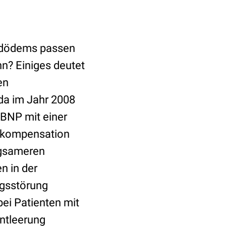
andödems passen
nn? Einiges deutet
en
da im Jahr 2008
 BNP mit einer
Dekompensation
ngsameren
n in der
ngsstörung
bei Patienten mit
ntleerung