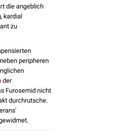
rt die angeblich
 kardial
ant zu
mpensierten
e neben peripheren
änglichen
m
der
ss Furosemid nicht
akt durchrutsche.
terans'
 gewidmet.