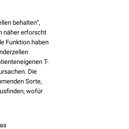
len behalten“,
h näher erforscht
nde Funktion haben
enderzellen
tienteneigenen T-
rursachen. Die
mmenden Sorte,
usfinden, wofür
das