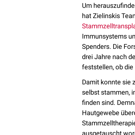
Um herauszufinden,
hat Zielinskis Te
Stammzelltranspl
Immunsystems und
Spenders. Die For
drei Jahre nach 
feststellen, ob d
Damit konnte sie z
selbst stammen, i
finden sind. Demn
Hautgewebe überda
Stammzelltherapie
ausgetauscht wor