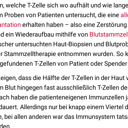
 welche T-Zelle sich wo aufhält und wie lange 
am Proben von Patienten untersucht, die eine
al
antation
erhalten haben – also eine Zerstörung
 ein Wiederaufbau mithilfe von
Blutstammzel
scher untersuchten Haut-Biopsien und Blutprobe
der Stammzelltherapie entnommen wurden. So k
ie gefundenen T-Zellen von Patient oder Spend
eigen, dass die Hälfte der T-Zellen in der Haut
m Blut hingegen fast ausschließlich T-Zellen d
ach haben die patienteneigenen Immunzellen j
uert. Allerdings nur bei knapp einem Viertel 
, bei allen anderen war das Immunsystem tats
den.